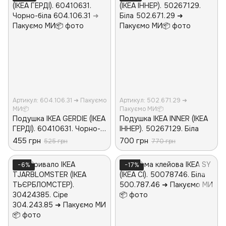
Артикул: 604.106.31 ➜ Пакуємо
Артикул: 502.671.29 ➜
МИ📦
Пакуємо МИ📦
Подушка IKEA GERDIE (ІКЕА
Подушка IKEA INNER (ІКЕА
ГЕРДІ). 60410631. Чорно-
ІННЕР). 50267129. Біла
біла
455 грн
700 грн
525 грн
770 грн
−6%
−17%