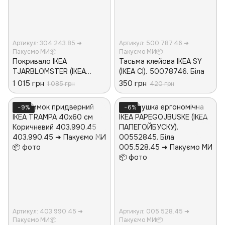
Артикул: 304.243.85 ➜
Артикул: 500.787.46 ➜
Пакуємо МИ📦
Пакуємо МИ📦
Покривало IKEA
Тасьма клейова IKEA SY
TJARBLOMSTER (ІКЕА
(ІКЕА СІ). 50078746. Біла
ТЬЄРБЛОМСТЕР).
1 015 грн
350 грн
1 085 грн
420 грн
30424385. Сіре
−9%
−6%
Артикул: 403.990.45 ➜
Артикул: 005.528.45 ➜
Пакуємо МИ📦
Пакуємо МИ📦