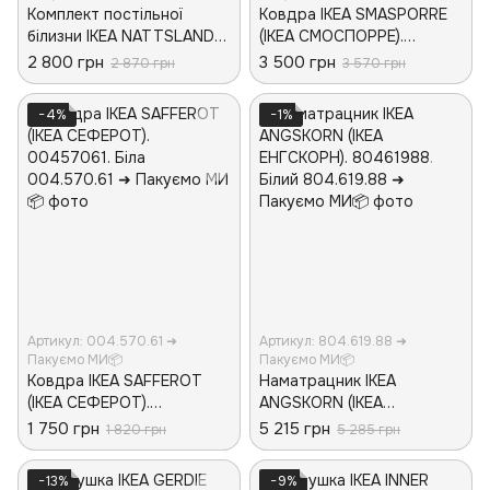
Комплект постільної
Ковдра IKEA SMASPORRE
білизни IKEA NATTSLANDA
(ІКЕА СМОСПОРРЕ).
(ІКЕА НАТТСЛАНДА).
70457977. Біла
2 800 грн
3 500 грн
2 870 грн
3 570 грн
20508012. 2 предмети
−4%
−1%
Артикул: 004.570.61 ➜
Артикул: 804.619.88 ➜
Пакуємо МИ📦
Пакуємо МИ📦
Ковдра IKEA SAFFEROT
Наматрацник IKEA
(ІКЕА СЕФЕРОТ).
ANGSKORN (ІКЕА
00457061. Біла
ЕНГСКОРН). 80461988.
1 750 грн
5 215 грн
1 820 грн
5 285 грн
Білий
−13%
−9%