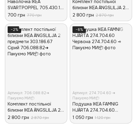
Наволочка IKEA
Комплект постільної
SVARTPOPPEL 705.430.13
білизни IKEA ÄNGSLILJA 2
Блакитна
предмети 403.185.63
700 грн
2 800 грн
770 грн
2 870 грн
Білий
−2%
−6%
Артикул: 706.088.82➜
Артикул: 274.704.60 ➜
Пакуємо МИ📦
Пакуємо МИ📦
Комплект постільної
Подушка IKEA FAMNIG
білизни IKEA ÄNGSLILJA 2
HJÄRTA 274.704.60
предмети 303.186.67
Червона
2 800 грн
1 050 грн
2 870 грн
1 120 грн
Сірий