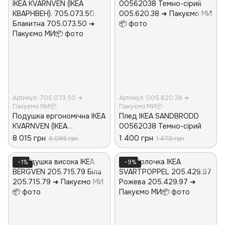
Артикул: 705.073.50 ➜
Артикул: 005.620.38 ➜
Пакуємо МИ📦
Пакуємо МИ📦
Подушка ергономічна IKEA
Плед IKEA SANDBRODD
KVARNVEN (ІКЕА
00562038 Темно-сірий
КВАРНВЕН). 705.073.50.
8 015 грн
1 400 грн
8 085 грн
1 470 грн
Блакитна
−1%
−9%