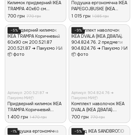
Килимок придверний IKEA
Подушка ергономічна IKEA
TRAMPA 40x60 см
PAPEGOJBUSKE (ІКЕА
Коричневий 403.990.45
ПАПЕГОЙБУСКУ).
700 грн
1 015 грн
770 грн
1 085 грн
00552845. Біла
−5%
−9%
Артикул: 200.521.87 ➜
Артикул: 904.824.76 ➜
Пакуємо МИ📦
Пакуємо МИ📦
Придверний килимок IKEA
Комплект наволочок IKEA
TRAMPA Коричневий
DVALA (ІКЕА ДВАЛА).
60x90 см 200.521.87
904.824.76. 2 предмети
1 400 грн
700 грн
1 470 грн
770 грн
−1%
−5%