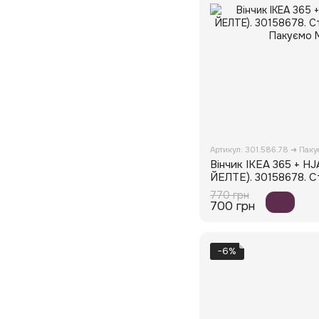
Артикул: 301.586.78 ➜ Пак
Вінчик IKEA 365 + HJ
ЙЕЛТЕ). 30158678. 
770 грн
700 грн
−6%