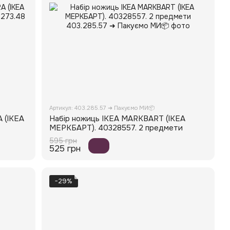
Артикул: 403.285.57 ➜ Пакуємо МИ📦
 (ІКЕА
Набір ножиць IKEA MARKBART (ІКЕА
МЕРКБАРТ). 40328557. 2 предмети
595 грн
525 грн
−29%