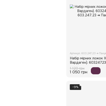
Артикул: 603.247.23 ➜ Пак
Набір мірних ложок 
Вардаген). 60324723
1 120 грн
1 050 грн
−9%