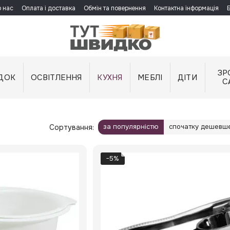
 нас
Оплата і доставка
Обмін та повернення
Контактна інформація
ЗР
ДОК
ОСВІТЛЕННЯ
КУХНЯ
МЕБЛІ
ДІТИ
С
за популярністю
спочатку дешевш
Сортування:
−5%