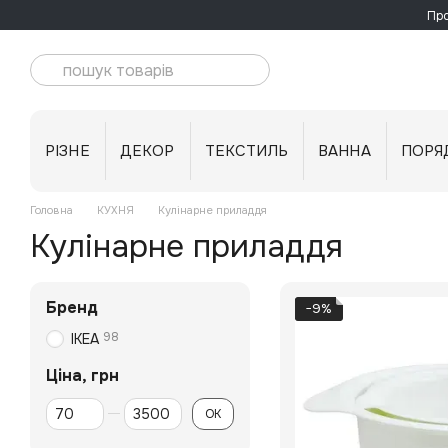
Перейти до основного контенту
Про
РІЗНЕ
ДЕКОР
ТЕКСТИЛЬ
ВАННА
ПОРЯ
Головна
КУХНЯ
Кулінарне приладдя
Кулінарне приладдя
Бренд
−9%
98
IKEA
Ціна, грн
Від Ціна, грн
До Ціна, грн
ОК