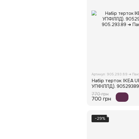
Артикул: 905.293.89 ➜ Па
Набір терток IKEA 
УПФІЛЛД). 90529389
770 грн
700 грн
−29%