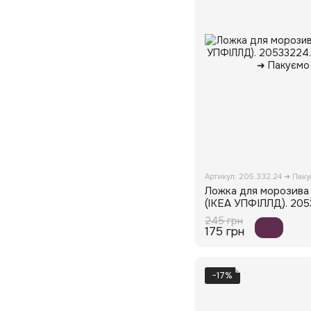
Артикул: 205.332.24 ➜ Пак
Ложка для морозива
(ІКЕА УПФІЛЛД). 205
245 грн
175 грн
−17%