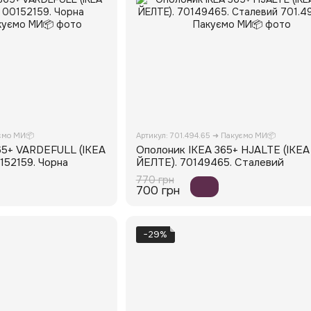
уємо МИ📦
Артикул: 701.494.65 ➜ Пакуємо МИ📦
65+ VARDEFULL (ІКЕА
Ополоник IKEA 365+ HJALTE (ІКЕА
152159. Чорна
ЙЕЛТЕ). 70149465. Сталевий
770 грн
700 грн
−29%