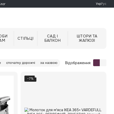
Укр
Рус
Блог
ОБИ
САД І
ШТОРИ ТА
СТІЛЬЦІ
АМ
БАЛКОН
ЖАЛЮЗІ
Відображення:
е
спочатку дорожчі
за назвою
−7%