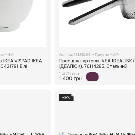
ємо МИ📦
Артикул: 761.142.85 ➜ Пакуємо МИ📦
та IKEA VISPAD IKEA
Прес для картоплі IKEA IDEALISK 
0421791 Білі
ІДЕАЛІСК). 76114285. Стальний
1 470 грн
1 400 грн
−9%