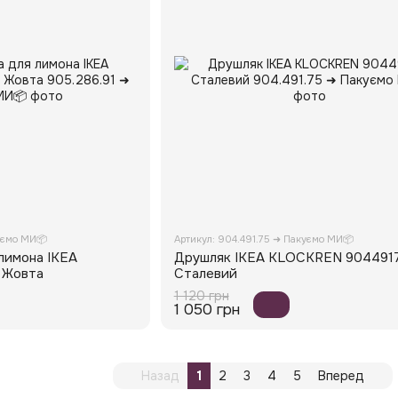
уємо МИ📦
Артикул: 904.491.75 ➜ Пакуємо МИ📦
лимона IKEA
Друшляк IKEA KLOCKREN 904491
 Жовта
Сталевий
1 120 грн
1 050 грн
Назад
1
2
3
4
5
Вперед