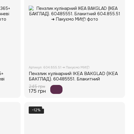
Артикул: 604.855.51 ➜ Пакуємо МИ📦
5+
Пензлик кулінарний IKEA BAKGLAD (ІКЕА
ві
БАКГЛАД). 60485551. Блакитний
245 грн
175 грн
−12%