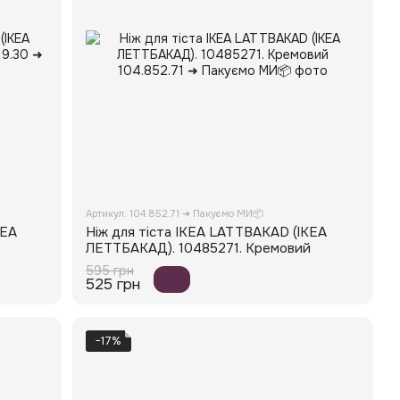
Артикул: 104.852.71 ➜ Пакуємо МИ📦
КЕА
Ніж для тіста IKEA LATTBAKAD (ІКЕА
ЛЕТТБАКАД). 10485271. Кремовий
595 грн
525 грн
−17%