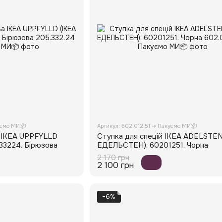
уємо МИ📦
Артикул: 602.012.51 ➜ Пакуємо МИ📦
 IKEA UPPFYLLD
Ступка для спецій IKEA ADELSTEN
33224. Бірюзова
ЕДЕЛЬСТЕН). 60201251. Чорна
2 170 грн
2 100 грн
−6%