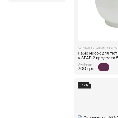
Артикул: 504.217.91 ➜ Паку
Набір мисок для тіс
VISPAD 2 предмета 5
770 грн
700 грн
−17%