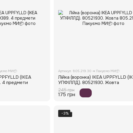
куємо МИ📦
Артикул: 805.219.30 ➜ Пакуємо МИ📦
UPPFYLLD (ІКЕА
Лійка (воронка) IKEA UPPFYLLD (І
. 4 предмети
УПФІЛЛД). 80521930. Жовта
245 грн
175 грн
−3%