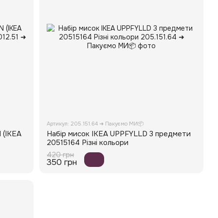
Артикул: 205.151.64 ➜ Пакуємо МИ📦
 (ІКЕА
Набір мисок IKEA UPPFYLLD 3 предмети
20515164 Різні кольори
420 грн
350 грн