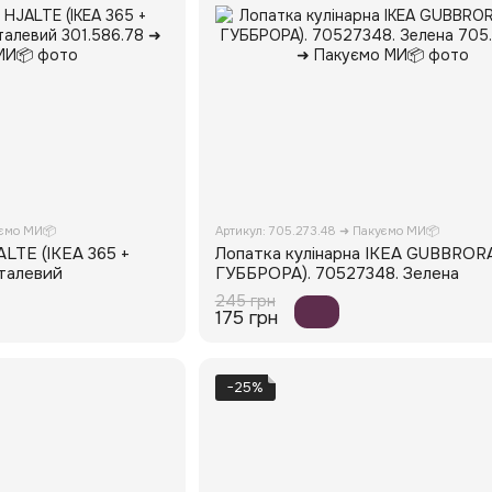
уємо МИ📦
Артикул: 705.273.48 ➜ Пакуємо МИ📦
ALTE (ІКЕА 365 +
Лопатка кулінарна IKEA GUBBRORA
Сталевий
ГУББРОРА). 70527348. Зелена
245 грн
175 грн
−25%