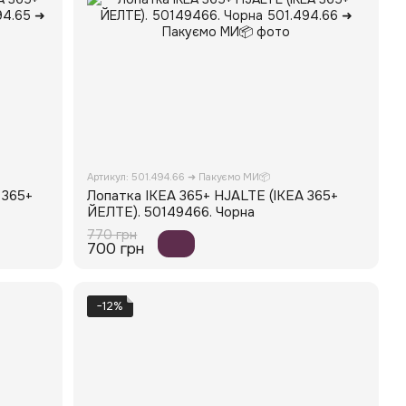
Артикул: 501.494.66 ➜ Пакуємо МИ📦
 365+
Лопатка IKEA 365+ HJALTE (ІКЕА 365+
ЙЕЛТЕ). 50149466. Чорна
770 грн
700 грн
−12%