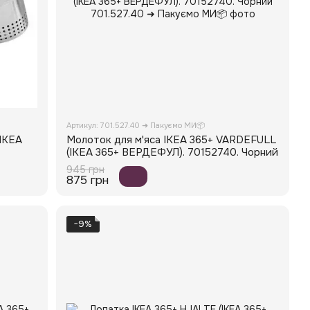
Артикул: 701.527.40 ➜ Пакуємо МИ📦
(ІКЕА
Молоток для м'яса IKEA 365+ VARDEFULL
(ІКЕА 365+ ВЕРДЕФУЛ). 70152740. Чорний
945 грн
875 грн
−9%