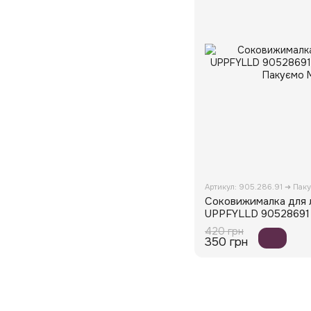
Артикул: 905.286.91 ➜ Пак
Соковижималка для 
UPPFYLLD 90528691
420 грн
350 грн