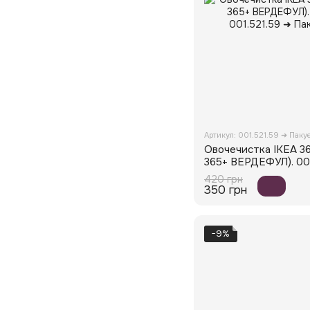
Артикул: 001.521.59 ➜ Пак
Овочечистка IKEA 3
365+ ВЕРДЕФУЛ). 00
420 грн
350 грн
−9%