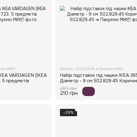
уємо МИ📦
Артикул: 502.829.45 ➜ Пакуємо МИ📦
IKEA VARDAGEN (ІКЕА
Набір підставок під чашки IKEA 36
. 5 предметів
Діаметр - 9 см 502.829.45 Коричне
280 грн
210 грн
−29%