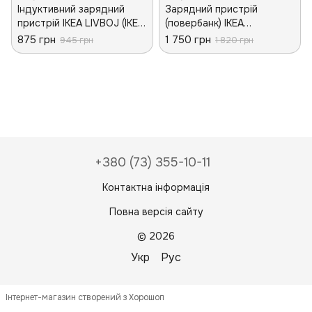
Індуктивний зарядний
Зарядний пристрій
пристрій IKEA LIVBOJ (ІКЕА
(повербанк) IKEA
ЛІВБОЙ). 90465245.
VARMFRONT Темно-синій
875 грн
1 750 грн
945 грн
1 820 грн
Чорний
5200 mAh 705.556.47
+380 (73) 355-10-11
Контактна інформація
Повна версія сайту
© 2026
Укр
Рус
Інтернет-магазин створений з Хорошоп