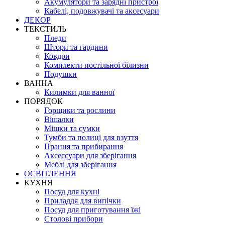
Акумулятори та зарядні пристрої
Кабелі, подовжувачі та аксесуари
ДЕКОР
ТЕКСТИЛЬ
Пледи
Штори та гардини
Ковдри
Комплекти постільної білизни
Подушки
ВАННА
Килимки для ванної
ПОРЯДОК
Горщики та рослини
Вішалки
Мішки та сумки
Тумби та полиці для взуття
Прання та прибирання
Аксессуари для зберігання
Меблі для зберігання
ОСВІТЛЕННЯ
КУХНЯ
Посуд для кухні
Приладдя для випічки
Посуд для приготування їжі
Столові прибори