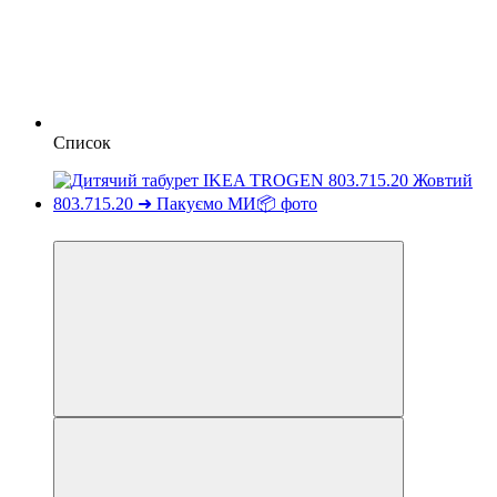
Список
−2%