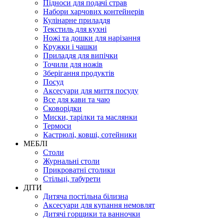
Підноси для подачі страв
Набори харчових контейнерів
Кулінарне приладдя
Текстиль для кухні
Ножі та дошки для нарізання
Кружки і чашки
Приладдя для випічки
Точили для ножів
Зберігання продуктів
Посуд
Аксесуари для миття посуду
Все для кави та чаю
Сковорідки
Миски, тарілки та маслянки
Термоси
Кастрюлі, ковші, сотейники
МЕБЛІ
Столи
Журнальні столи
Прикроватні столики
Стільці, табурети
ДІТИ
Дитяча постільна білизна
Аксесуари для купання немовлят
Дитячі горщики та ванночки