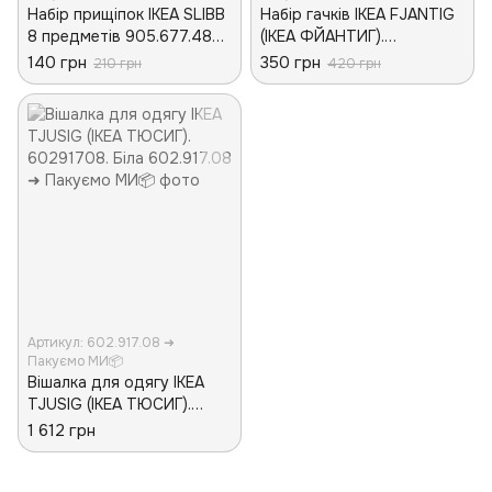
Набір прищіпок IKEA SLIBB
Набір гачків IKEA FJANTIG
8 предметів 905.677.48
(ІКЕА ФЙАНТИГ).
Зелені
60347102. 3 предмети
140 грн
350 грн
210 грн
420 грн
Артикул: 602.917.08 ➜
Пакуємо МИ📦
Вішалка для одягу IKEA
TJUSIG (ІКЕА ТЮСИГ).
60291708. Біла
1 612 грн