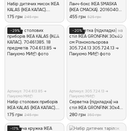
Набір дитячих мисок IKEA
Ланч-бокс IKEA SMASKA
KALAS (ІКЕА КАЛАС).
(ІКЕА СМАСКА). 20160403.
20461378. 6 предметів
Помаранчевий
175 грн
455 грн
245 грн
525 грн
−29%
−20%
Артикул: 704.613.85 ➜
Артикул: 305.724.13 ➜
Пакуємо МИ📦
Пакуємо МИ📦
Набір столових приборів
Серветка (підкладка) на
IKEA KALAS (ІКЕА КАЛАС).
стіл IKEA GRÖNFINK 30x40
70461385. 18 предметів
см Різнокольорова
175 грн
280 грн
245 грн
350 грн
305.724.13
−17%