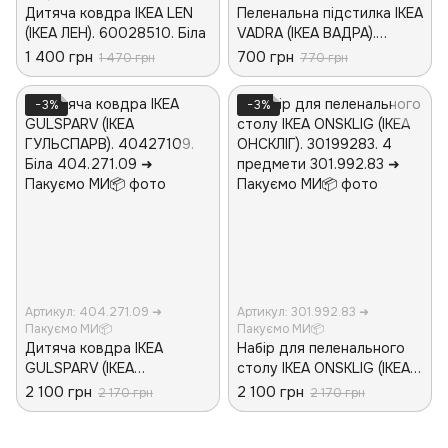
Дитяча ковдра IKEA LEN
Пеленальна підстилка IKEA
(ІКЕА ЛЕН). 60028510. Біла
VADRA (ІКЕА ВАДРА).
10489212. Біла
1 400 грн
700 грн
1 470 грн
770 грн
−3%
−3%
Артикул: 404.271.09 ➜
Артикул: 301.992.83 ➜
Пакуємо МИ📦
Пакуємо МИ📦
Дитяча ковдра IKEA
Набір для пеленального
GULSPARV (ІКЕА
столу IKEA ONSKLIG (ІКЕА
ГУЛЬСПАРВ). 40427109.
ОНСКЛІГ). 30199283. 4
2 100 грн
2 100 грн
2 170 грн
2 170 грн
Біла
предмети