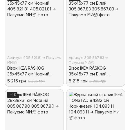
Артикул: 405.821.81 ➜ Пакуємо
Артикул: 305.867.83 ➜
МИ📦
Пакуємо МИ📦
Візок IKEA RÅSKOG
Візок IKEA RÅSKOG
35x45x77 см Чорний
35x45x77 см Білий
405.821.81
305.867.83
5 215 грн
5 215 грн
5 285 грн
5 285 грн
−1%