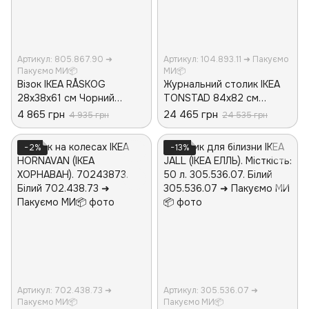
Артикул: 805.867.90 ➜
Артикул: 104.893.11 ➜ Пакуємо
Пакуємо МИ📦
МИ📦
Візок IKEA RÅSKOG
Журнальний столик IKEA
28x38x61 см Чорний
TONSTAD 84x82 см
805.867.90
Коричневий 104.893.11
4 865 грн
24 465 грн
4 935 грн
24 535 грн
−2%
−13%
Артикул: 702.438.73 ➜
Артикул: 305.536.07 ➜
Пакуємо МИ📦
Пакуємо МИ📦