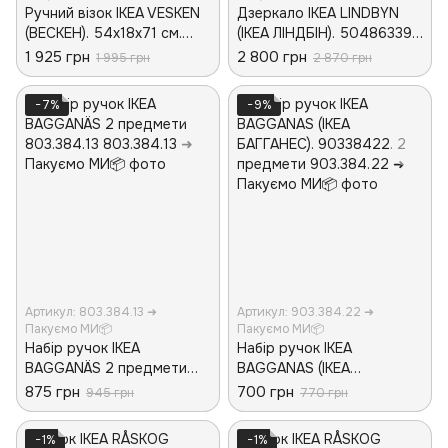
Ручний візок IKEA VESKEN
Дзеркало IKEA LINDBYN
(ВЕСКЕН). 54х18х71 см.
(ІКЕА ЛІНДБІН). 50486339.
Білий. 004.712.22
Чорне
1 925 грн
2 800 грн
1 995 грн
2 870 грн
−7%
−9%
Артикул: 803.384.13 ➜
Артикул: 903.384.22 ➜
Пакуємо МИ📦
Пакуємо МИ📦
Набір ручок IKEA
Набір ручок IKEA
BAGGANÄS 2 предмети
BAGGANAS (ІКЕА
803.384.13
БАГГАНЕС). 90338422. 2
875 грн
700 грн
945 грн
770 грн
предмети
−1%
−1%