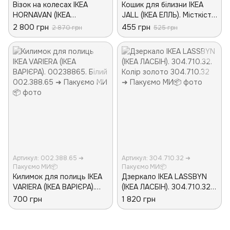
Візок на колесах IKEA
Кошик для білизни IKEA
HORNAVAN (ІКЕА
JALL (ІКЕА ЕЛЛЬ). Місткість:
ХОРНАВАН). 70243873.
50 л. 305.536.07. Білий
2 800 грн
455 грн
2 870 грн
525 грн
Білий
Артикул: 002.388.65 ➜
Артикул: 304.710.32 ➜
Пакуємо МИ📦
Пакуємо МИ📦
Килимок для полиць IKEA
Дзеркало IKEA LASSBYN
VARIERA (ІКЕА ВАРІЄРА).
(ІКЕА ЛАСБІН). 304.710.32.
00238865. Білий
Колір золото
700 грн
1 820 грн