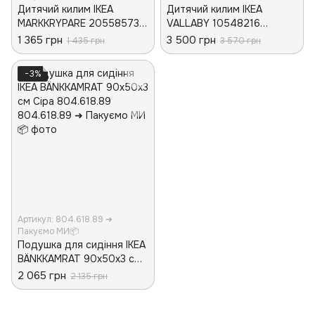
Дитячий килим IKEA
Дитячий килим IKEA
MARKKRYPARE 20558573
VALLABY 10548216
Темно-сірий
Зелений
1 365 грн
3 500 грн
1 435 грн
3 570 грн
−3%
Артикул: 804.618.89 ➜
Пакуємо МИ📦
Подушка для сидіння IKEA
BÄNKKAMRAT 90x50x3 см
Сіра 804.618.89
2 065 грн
2 135 грн