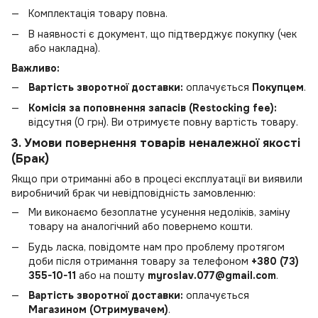
Комплектація товару повна.
В наявності є документ, що підтверджує покупку (чек
або накладна).
Важливо:
Вартість зворотної доставки:
оплачується
Покупцем
.
Комісія за поповнення запасів (Restocking fee):
відсутня (0 грн). Ви отримуєте повну вартість товару.
3. Умови повернення товарів неналежної якості
(Брак)
Якщо при отриманні або в процесі експлуатації ви виявили
виробничий брак чи невідповідність замовленню:
Ми виконаємо безоплатне усунення недоліків, заміну
товару на аналогічний або повернемо кошти.
Будь ласка, повідомте нам про проблему протягом
доби після отримання товару за телефоном
+380 (73)
355-10-11
або на пошту
myroslav.077@gmail.com
.
Вартість зворотної доставки:
оплачується
Магазином (Отримувачем)
.