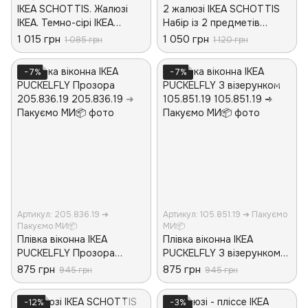
IKEA SCHOTTIS. Жалюзі
2 жалюзі IKEA SCHOTTIS
IKEА. Темно-сірі ІКЕА
Набір із 2 предметів
ШОТТІС. 903.695.07
202.422.82 Білі
1 015 грн
1 050 грн
1 085 грн
1 120 грн
−7%
−7%
Артикул: 205.836.19 ➜
Артикул: 105.851.19 ➜ Пакуємо
Пакуємо МИ📦
МИ📦
Плівка віконна IKEA
Плівка віконна IKEA
PUCKELFLY Прозора
PUCKELFLY З візерунком
205.836.19
105.851.19
875 грн
875 грн
945 грн
945 грн
−12%
−3%