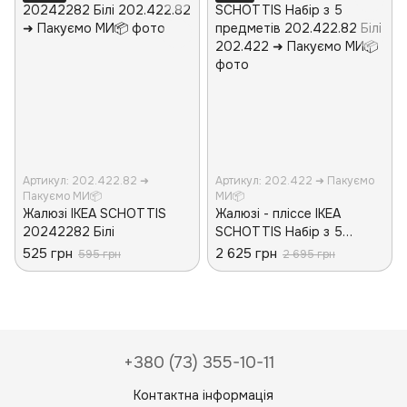
Артикул: 202.422.82 ➜
Артикул: 202.422 ➜ Пакуємо
Пакуємо МИ📦
МИ📦
Жалюзі IKEA SCHOTTIS
Жалюзі - пліссе IKEA
20242282 Білі
SCHOTTIS Набір з 5
предметів 202.422.82 Білі
525 грн
2 625 грн
595 грн
2 695 грн
+380 (73) 355-10-11
Контактна інформація