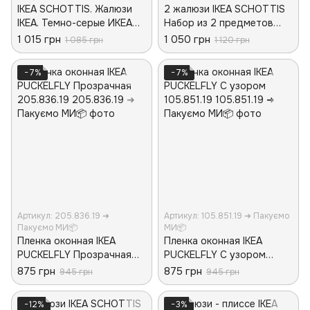
IKEA SCHOTTIS. Жалюзи
2 жалюзи IKEA SCHOTTIS
IKEA. Темно-серые ИКЕА
Набор из 2 предметов
ШОТТИС. 903.695.07
202.422.82 Белые
1 015 грн
1 050 грн
1 085 грн
1 120 грн
−7%
−7%
Артикул: 205.836.19 ➜
Артикул: 105.851.19 ➜ Пакуємо
Пакуємо МИ📦
МИ📦
Пленка оконная IKEA
Пленка оконная IKEA
PUCKELFLY Прозрачная
PUCKELFLY С узором
205.836.19
105.851.19
875 грн
875 грн
945 грн
945 грн
−12%
−3%