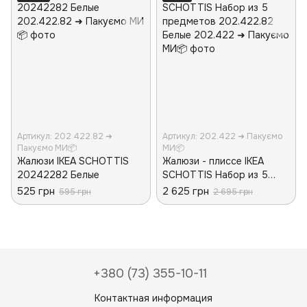
Артикул: 202.422.82 ➜
Артикул: 202.422 ➜ Пакуємо
Пакуємо МИ📦
МИ📦
Жалюзи IKEA SCHOTTIS
Жалюзи - плиссе IKEA
20242282 Белые
SCHOTTIS Набор из 5
предметов 202.422.82
525 грн
2 625 грн
595 грн
2 695 грн
Белые
+380 (73) 355-10-11
Контактная информация