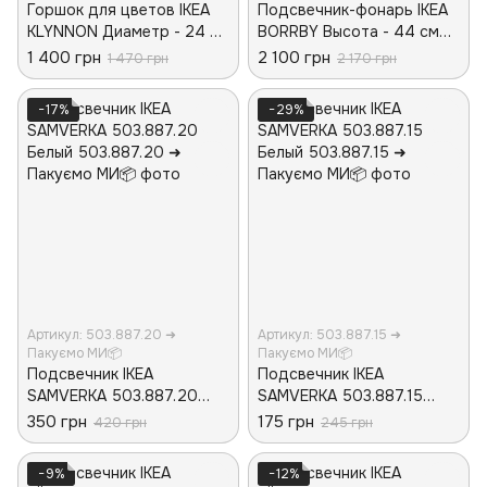
Горшок для цветов IKEA
Подсвечник-фонарь IKEA
KLYNNON Диаметр - 24 см
BORRBY Высота - 44 см
205.164.08 Бамбуковая
701.561.11 Черный
1 400 грн
2 100 грн
1 470 грн
2 170 грн
−17%
−29%
Артикул: 503.887.20 ➜
Артикул: 503.887.15 ➜
Пакуємо МИ📦
Пакуємо МИ📦
Подсвечник IKEA
Подсвечник IKEA
SAMVERKA 503.887.20
SAMVERKA 503.887.15
Белый
Белый
350 грн
175 грн
420 грн
245 грн
−9%
−12%