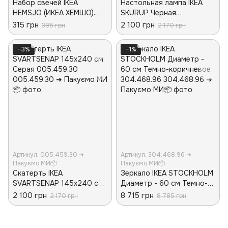
Набор свечей IKEA
Настольная лампа IKEA
HEMSJO (ИКЕА ХЕМШО).
SKURUP Черная
70124262. 4 штуки. Горят
805.167.78
315 грн
2 100 грн
385 грн
2 170 грн
по 15 часов
−3%
−1%
Артикул: 005.459.30 ➜
Артикул: 304.468.96 ➜
Пакуємо МИ📦
Пакуємо МИ📦
Скатерть IKEA
Зеркало IKEA STOCKHOLM
SVARTSENAP 145x240 см
Диаметр - 60 см Темно-
Серая 005.459.30
коричневое 304.468.96
2 100 грн
8 715 грн
2 170 грн
8 785 грн