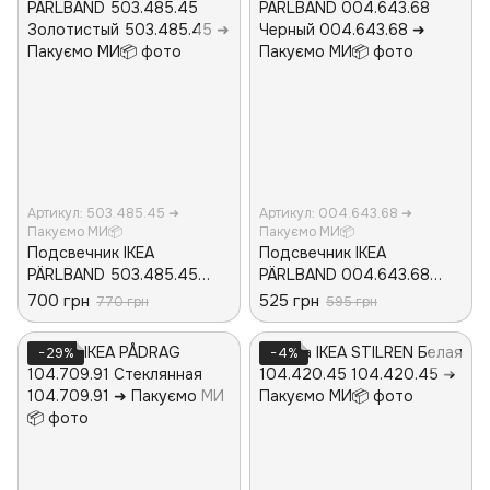
Артикул: 503.485.45 ➜
Артикул: 004.643.68 ➜
Пакуємо МИ📦
Пакуємо МИ📦
Подсвечник IKEA
Подсвечник IKEA
PÄRLBAND 503.485.45
PÄRLBAND 004.643.68
Золотистый
Черный
700 грн
525 грн
770 грн
595 грн
−29%
−4%