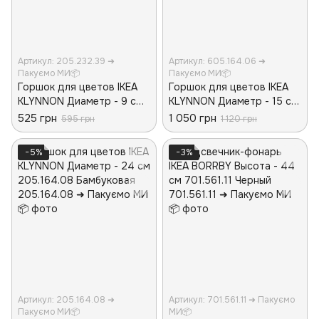
Артикул: 205.232.39 ➜
Артикул: 605.164.06 ➜
Пакуємо МИ📦
Пакуємо МИ📦
Горшок для цветов IKEA
Горшок для цветов IKEA
KLYNNON Диаметр - 9 см
KLYNNON Диаметр - 15 см
205.232.39 Бамбуковая
605.164.06 Бамбуковая
525 грн
1 050 грн
595 грн
1 120 грн
−5%
−3%
Артикул: 205.164.08 ➜
Артикул: 701.561.11 ➜ Пакуємо
Пакуємо МИ📦
МИ📦