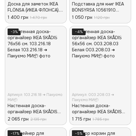
Доска для заметок IKEA
Подставка для книг IKEA
FLÖNSA (ИКЕА ФЛОНСА).
BÖNSYRSA 10561910
605.324.68. Пробковая
Складная
1 400 грн
1 050 грн
1 470 грн
1 120 грн
−3%
−4%
Артикул: 103.216.18 ➜ Пакуємо
Артикул: 003.208.03 ➜
МИ📦
Пакуємо МИ📦
Настенная доска-
Настенная доска-
органайзер IKEA SKÅDIS
органайзер IKEA SKÅDIS
76х56 см. 103.216.18
56х56 см. 003.208.03
2 065 грн
1 715 грн
2 135 грн
1 785 грн
Белая
Белая
−17%
−5%