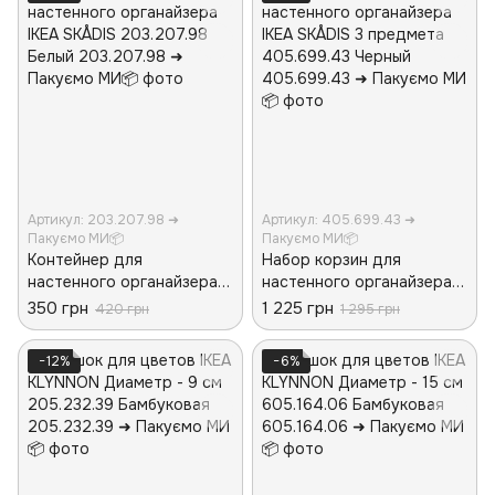
Артикул: 203.207.98 ➜
Артикул: 405.699.43 ➜
Пакуємо МИ📦
Пакуємо МИ📦
Контейнер для
Набор корзин для
настенного органайзера
настенного органайзера
IKEA SKÅDIS 203.207.98
IKEA SKÅDIS 3 предмета
350 грн
1 225 грн
420 грн
1 295 грн
Белый
405.699.43 Черный
−12%
−6%