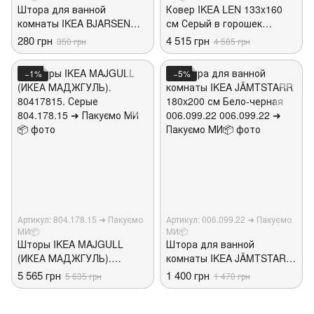
Штора для ванной
Ковер IKEA LEN 133x160
комнаты IKEA BJARSEN
см Серый в горошек
(ИКЕА БЬЕРСЕН). 60443702.
905.890.43
280 грн
4 515 грн
350 грн
4 585 грн
БЕЛАЯ
−1%
−5%
Артикул: 804.178.15 ➜ Пакуємо
Артикул: 006.099.22 ➜ Пакуємо
МИ📦
МИ📦
Шторы IKEA MAJGULL
Штора для ванной
(ИКЕА МАДЖГУЛЬ).
комнаты IKEA JÄMTSTARR
80417815. Серые
180x200 см Бело-черная
5 565 грн
1 400 грн
5 635 грн
1 470 грн
006.099.22