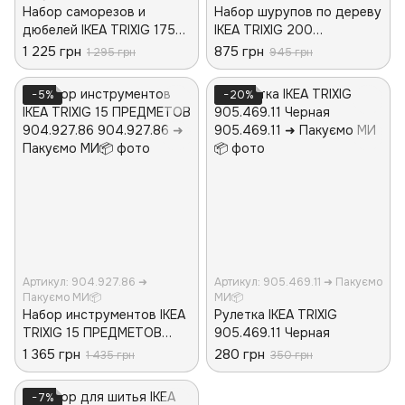
Набор саморезов и
Набор шурупов по дереву
дюбелей IKEA TRIXIG 175
IKEA TRIXIG 200
предметов 505.469.08
предметов 505.611.83
1 225 грн
875 грн
1 295 грн
945 грн
−5%
−20%
Артикул: 904.927.86 ➜
Артикул: 905.469.11 ➜ Пакуємо
Пакуємо МИ📦
МИ📦
Набор инструментов IKEA
Рулетка IKEA TRIXIG
TRIXIG 15 ПРЕДМЕТОВ
905.469.11 Черная
904.927.86
1 365 грн
280 грн
1 435 грн
350 грн
−7%