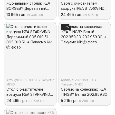
Журнальный столик IKEA
Стол с очистителем
BORGEBY Деревянный
воздуха IKEA STARKVIND
703.893.56
Деревянный 804.619.45
13 965 грн
24 465 грн
14 035 грн
24 535 грн
−1%
Артикул: 805.019.51 ➜ Пакуємо
Артикул: 202.959.30 ➜
МИ📦
Пакуємо МИ📦
Стол с очистителем
Столик на колесиках IKEA
воздуха IKEA STARKVIND
TINGBY Белый 202.959.30
Деревянный 805.019.51
24 465 грн
5 215 грн
24 535 грн
5 285 грн