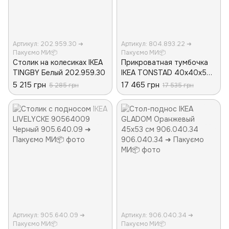
Артикул: 202.959.30 ➜
Артикул: 804.893.22 ➜
Пакуємо МИ📦
Пакуємо МИ📦
Столик на колесиках IKEA
Прикроватная тумбочка
TINGBY Белый 202.959.30
IKEA TONSTAD 40х40х59
см Коричневая
5 215 грн
17 465 грн
5 285 грн
17 535 грн
804.893.22
Артикул: 905.640.09 ➜
Артикул: 906.040.34 ➜
Пакуємо МИ📦
Пакуємо МИ📦