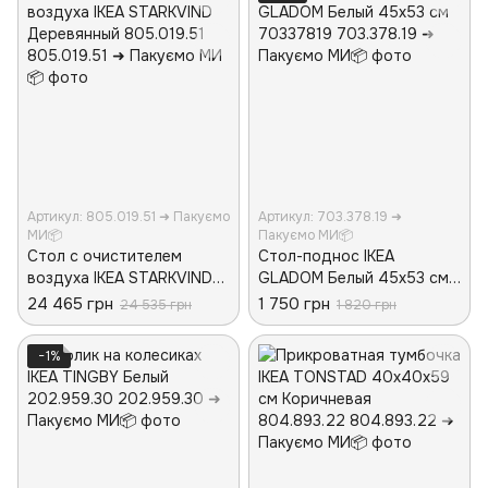
Артикул: 805.019.51 ➜ Пакуємо
Артикул: 703.378.19 ➜
МИ📦
Пакуємо МИ📦
Стол с очистителем
Стол-поднос IKEA
воздуха IKEA STARKVIND
GLADOM Белый 45x53 см
Деревянный 805.019.51
70337819
24 465 грн
1 750 грн
24 535 грн
1 820 грн
−1%