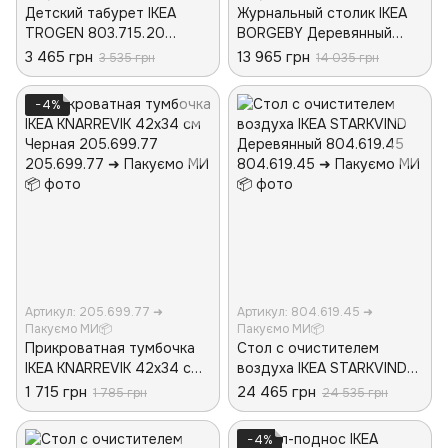
Детский табурет IKEA
Журнальный столик IKEA
TROGEN 803.715.20
BORGEBY Деревянный
Желтый
703.893.56
3 465 грн
13 965 грн
3 535 грн
14 035 грн
−4%
Артикул: 205.699.77 ➜
Артикул: 804.619.45 ➜
Пакуємо МИ📦
Пакуємо МИ📦
Прикроватная тумбочка
Стол с очистителем
IKEA KNARREVIK 42х34 см
воздуха IKEA STARKVIND
Черная 205.699.77
Деревянный 804.619.45
1 715 грн
24 465 грн
1 785 грн
24 535 грн
−4%