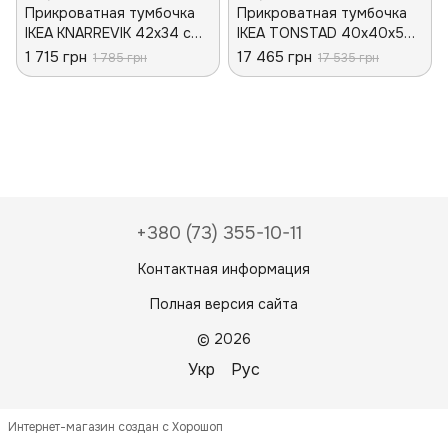
Прикроватная тумбочка
Прикроватная тумбочка
IKEA KNARREVIK 42х34 см
IKEA TONSTAD 40х40х59
Черная 205.699.77
см Коричневая
1 715 грн
17 465 грн
1 785 грн
17 535 грн
804.893.22
+380 (73) 355-10-11
Контактная информация
Полная версия сайта
© 2026
Укр
Рус
Интернет-магазин создан с Хорошоп