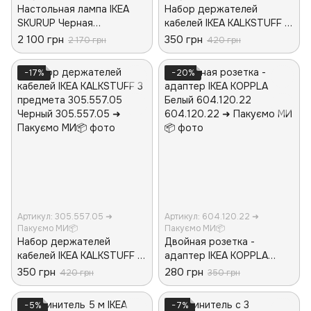
Настольная лампа IKEA
Набор держателей
SKURUP Черная
кабелей IKEA KALKSTUFF 3
805.167.78
предмета 605.557.04
2 100 грн
350 грн
2 170 грн
420 грн
Белый
−17%
−20%
Артикул: 305.557.05 ➜
Артикул: 604.120.22 ➜
Пакуємо МИ📦
Пакуємо МИ📦
Набор держателей
Двойная розетка -
кабелей IKEA KALKSTUFF 3
адаптер IKEA KOPPLA
предмета 305.557.05
Белый 604.120.22
350 грн
280 грн
420 грн
350 грн
Черный
−5%
−7%