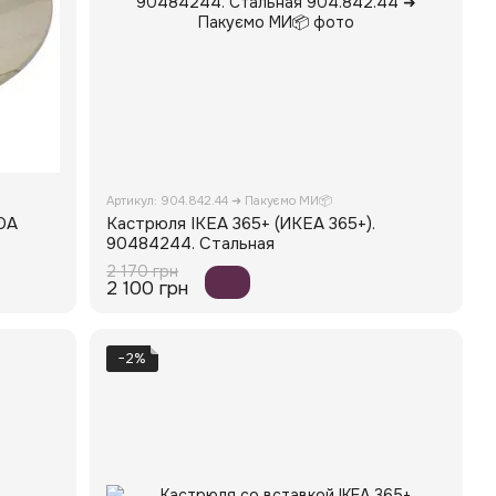
Артикул: 904.842.44 ➜ Пакуємо МИ📦
DA
Кастрюля IKEA 365+ (ИКЕА 365+).
90484244. Стальная
2 170 грн
2 100 грн
−2%