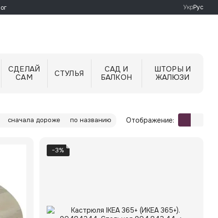
Укр
Рус
ог
СДЕЛАЙ
САД И
ШТОРЫ И
СТУЛЬЯ
САМ
БАЛКОН
ЖАЛЮЗИ
Отображение:
сначала дороже
по названию
−3%