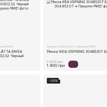
уємо МИ📦
Артикул: 304.853.07 ➜ Пакуємо МИ📦
LÄTTA (ИКЕА
Миска IKEA VISPNING 30485307 Б
02.32. Черный
1 470 грн
1 400 грн
−20%