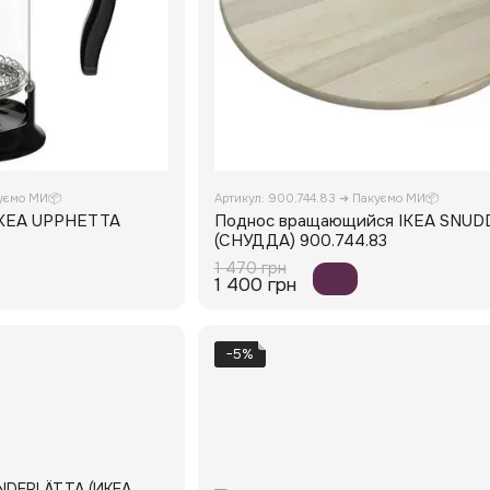
куємо МИ📦
Артикул: 900.744.83 ➜ Пакуємо МИ📦
IKEA UPPHETTA
Поднос вращающийся IKEA SNUD
(СНУДДА) 900.744.83
1 470 грн
1 400 грн
−5%