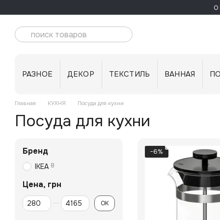
Перейти к основному контенту
О 
РАЗНОЕ
ДЕКОР
ТЕКСТИЛЬ
ВАННАЯ
П
Главная
КУХНЯ
Посуда для кухни
Посуда для кухни
Бренд
−6%
8
IKEA
Цена, грн
От Цена, грн
До Цена, грн
OK