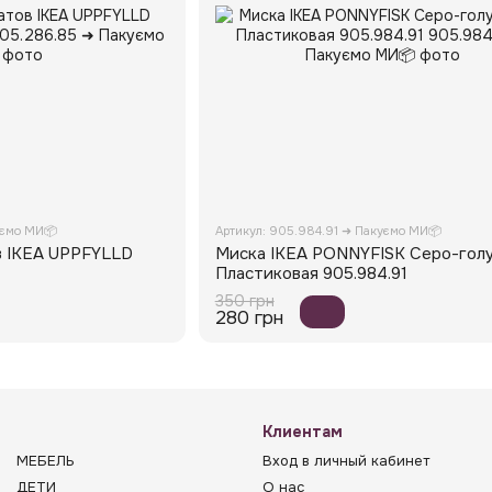
уємо МИ📦
Артикул: 905.984.91 ➜ Пакуємо МИ📦
в IKEA UPPFYLLD
Миска IKEA PONNYFISK Серо-голуб
Пластиковая 905.984.91
350 грн
280 грн
Клиентам
МЕБЕЛЬ
Вход в личный кабинет
ДЕТИ
О нас