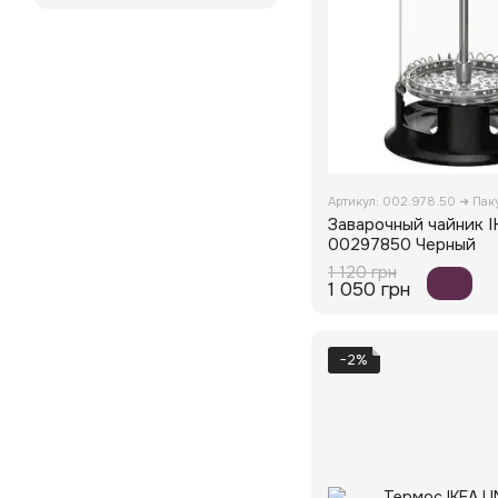
Артикул: 002.978.50 ➜ Па
Заварочный чайник 
00297850 Черный
1 120 грн
1 050 грн
−2%