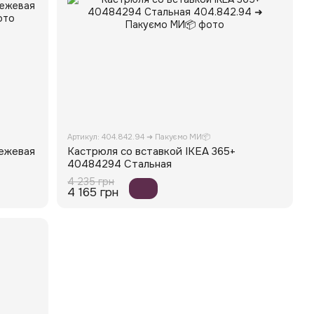
Артикул: 404.842.94 ➜ Пакуємо МИ📦
ежевая
Кастрюля со вставкой IKEA 365+
40484294 Стальная
4 235 грн
4 165 грн