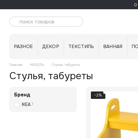
Перейти к основному контенту
О 
РАЗНОЕ
ДЕКОР
ТЕКСТИЛЬ
ВАННАЯ
П
Главная
МЕБЕЛЬ
Стулья, табуреты
Стулья, табуреты
Бренд
−2%
1
IKEA