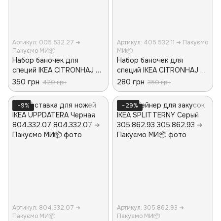
Артикул: 005.532.27 ➜
Артикул: 405.532.11 ➜ Пакуємо
Пакуємо МИ📦
МИ📦
Набор баночек для
Набор баночек для
специй IKEA CITRONHAJ 2
специй IKEA CITRONHAJ 2
предмета 005.532.27
предмета 405.532.11
350 грн
280 грн
420 грн
350 грн
Стеклянные
Стеклянные
−9%
−29%
Артикул: 804.332.07 ➜
Артикул: 305.862.93 ➜
Пакуємо МИ📦
Пакуємо МИ📦