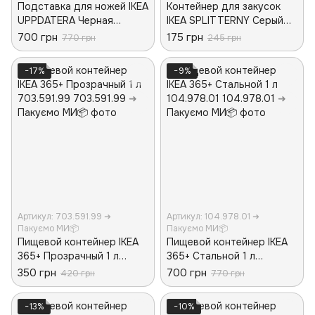
Подставка для ножей IKEA
Контейнер для закусок
UPPDATERA Черная
IKEA SPLITTERNY Серый
804.332.07
305.862.93
700 грн
175 грн
770 грн
245 грн
−17%
−9%
Артикул: 703.591.99 ➜
Артикул: 104.978.01 ➜
Пакуємо МИ📦
Пакуємо МИ📦
Пищевой контейнер IKEA
Пищевой контейнер IKEA
365+ Прозрачный 1 л
365+ Стальной 1 л
703.591.99
104.978.01
350 грн
700 грн
420 грн
770 грн
−13%
−10%