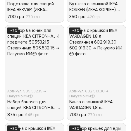
Подставка для специй
Бутылка с крышкой IKEA
IKEA BEKVAM (ИКЕА
KORKEN (ИКЕА КОРКЕН).
БЕКВЭМ). 20487175.
30213552. Стеклянная
700 грн
350 грн
770 грн
420 грн
Деревянная
−7%
−9%
Артикул: 505.532.15 ➜
Артикул: 602.919.30 ➜
Пакуємо МИ📦
Пакуємо МИ📦
Набор баночек для
Банка с крышкой IKEA
специй IKEA CITRONHAJ 4
VARDAGEN 1,8 л
предмета 50553215
Стеклянная 602.919.30
875 грн
700 грн
945 грн
770 грн
Стеклянные
−9%
−9%