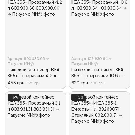
Артикул: 603.930.66 ➜
Артикул: 103.930.64 ➜
Пакуємо МИ📦
Пакуємо МИ📦
Пищевой контейнер IKEA
Пищевой контейнер IKEA
365+ Прозрачный 4,2 л
365+ Прозрачный 10,6 л
603.930.66
103.930.64
455 грн
630 грн
525 грн
700 грн
−6%
−10%