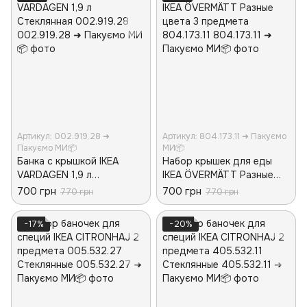
Артикул: 002.919.28 ➜
Артикул: 804.173.11 ➜ Пакуємо
Пакуємо МИ📦
МИ📦
Банка с крышкой IKEA
Набор крышек для еды
VARDAGEN 1,9 л
IKEA ÖVERMÄTT Разные
Стеклянная 002.919.28
цвета 3 предмета
700 грн
700 грн
770 грн
770 грн
804.173.11
−17%
−20%