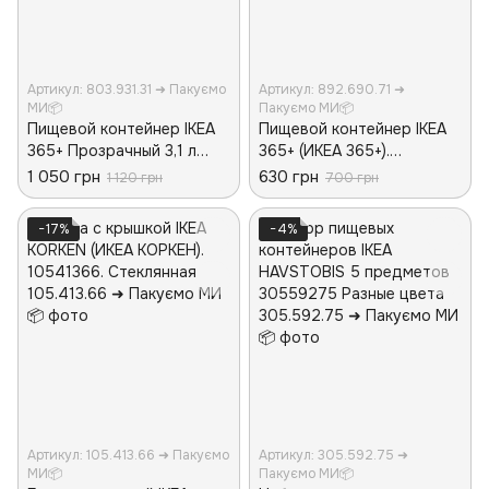
Артикул: 803.931.31 ➜ Пакуємо
Артикул: 892.690.71 ➜
МИ📦
Пакуємо МИ📦
Пищевой контейнер IKEA
Пищевой контейнер IKEA
365+ Прозрачный 3,1 л
365+ (ИКЕА 365+).
803.931.31
Емкость: 1 л. 89269071.
1 050 грн
630 грн
1 120 грн
700 грн
Стекляный
−17%
−4%
Артикул: 105.413.66 ➜ Пакуємо
Артикул: 305.592.75 ➜
МИ📦
Пакуємо МИ📦