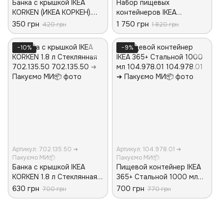
Банка с крышкой IKEA
Набор пищевых
KORKEN (ИКЕА КОРКЕН).
контейнеров IKEA
10541366. Стеклянная
HAVSTOBIS 5 предметов
350 грн
1 750 грн
420 грн
1 820 грн
30559275 Разные цвета
−10%
−9%
Артикул: 702.135.50 ➜
Артикул: 104.978.01 ➜
Пакуємо МИ📦
Пакуємо МИ📦
Банка с крышкой IKEA
Пищевой контейнер IKEA
KORKEN 1.8 л Стеклянная
365+ Стальной 1000 мл
702.135.50
104.978.01
630 грн
700 грн
700 грн
770 грн