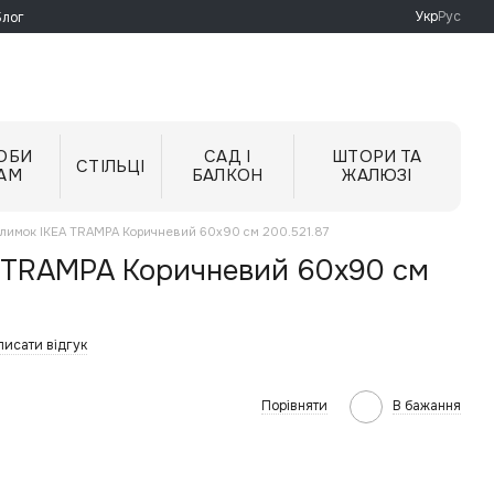
Укр
Рус
Блог
ОБИ
САД І
ШТОРИ ТА
СТІЛЬЦІ
АМ
БАЛКОН
ЖАЛЮЗІ
лимок IKEA TRAMPA Коричневий 60x90 см 200.521.87
 TRAMPA Коричневий 60x90 см
писати відгук
Порівняти
В бажання