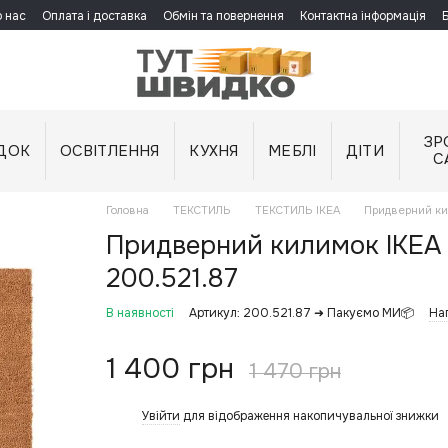
 нас
Оплата і доставка
Обмін та повернення
Контактна інформація
ЗР
ДОК
ОСВІТЛЕННЯ
КУХНЯ
МЕБЛІ
ДІТИ
С
Головна
ТЕКСТИЛЬ
ТЕКСТИЛЬ IKEA
Придверний ки
Придверний килимок IKEA
200.521.87
В наявності
Артикул: 200.521.87 ➜ Пакуємо МИ📦
На
1 400 грн
1 470 грн
Увійти
для відображення накопичувальної знижки
%