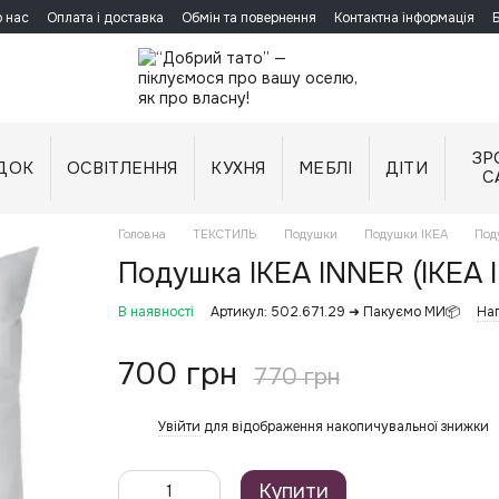
 нас
Оплата і доставка
Обмін та повернення
Контактна інформація
ЗР
ДОК
ОСВІТЛЕННЯ
КУХНЯ
МЕБЛІ
ДІТИ
С
Головна
ТЕКСТИЛЬ
Подушки
Подушки IKEA
Под
Подушка IKEA INNER (ІКЕА І
В наявності
Артикул: 502.671.29 ➜ Пакуємо МИ📦
Нап
700 грн
770 грн
Увійти
для відображення накопичувальної знижки
%
Купити