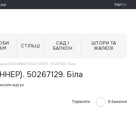
Укр
Рус
Блог
ОБИ
САД І
ШТОРИ ТА
СТІЛЬЦІ
АМ
БАЛКОН
ЖАЛЮЗІ
ушка IKEA INNER (ІКЕА ІННЕР). 50267129. Біла
ННЕР). 50267129. Біла
исати відгук
Порівняти
В бажання