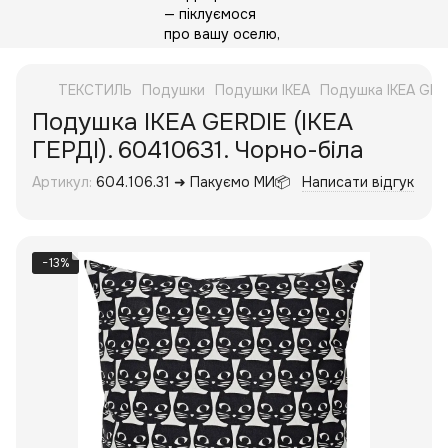
ТЕКСТИЛЬ
Подушки
Подушки IKEA
Подушка IKEA GERD
Подушка IKEA GERDIE (ІКЕА
ГЕРДІ). 60410631. Чорно-біла
Артикул:
604.106.31 ➜ Пакуємо МИ📦
Написати відгук
−13%