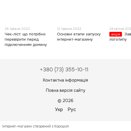
26 травня 2022
12 травня 2022
24 квітня 20
Чек-ліст: що потрібно
Основні етапи запуску
За
акція
перевірити перед
інтернет-магазину
логотипу
підключенням домену
+380 (73) 355-10-11
Контактна інформація
Повна версія сайту
© 2026
Укр
Рус
Інтернет-магазин створений з Хорошоп