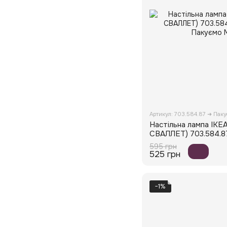
Артикул: 703.584.87 ➜ Пак
Настільна лампа IKE
СВАЛЛЕТ) 703.584.8
595 грн
525 грн
−1%