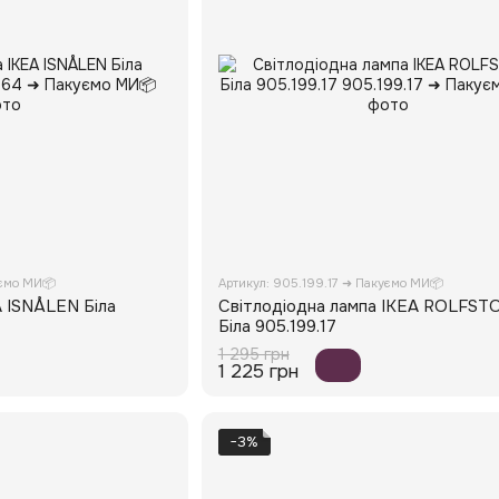
уємо МИ📦
Артикул: 905.199.17 ➜ Пакуємо МИ📦
A ISNÅLEN Біла
Світлодіодна лампа IKEA ROLFST
Біла 905.199.17
1 295 грн
1 225 грн
−3%