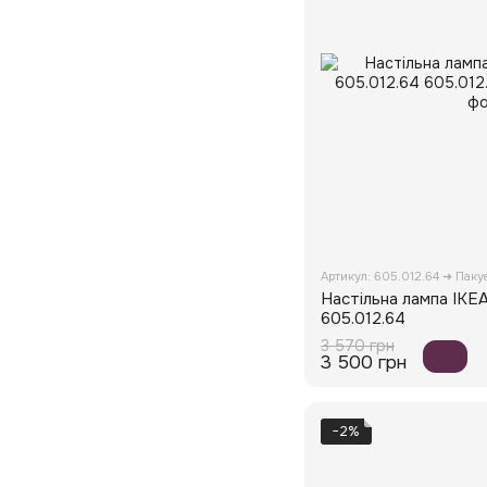
Артикул: 605.012.64 ➜ Пак
Настільна лампа IKE
605.012.64
3 570 грн
3 500 грн
−2%