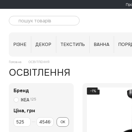
Перейти до основного контенту
Про
РІЗНЕ
ДЕКОР
ТЕКСТИЛЬ
ВАННА
ПОРЯ
Головна
ОСВІТЛЕННЯ
ОСВІТЛЕННЯ
Бренд
−1%
125
IKEA
Ціна, грн
Від Ціна, грн
До Ціна, грн
ОК