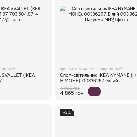
уємо МИ📦
Артикул: 003.362.67 ➜ Пакуємо МИ📦
A SVALLET (ІКЕА
Спот-світильник IKEA NYMANE (І
7
НІМОНЕ). 00336267. Білий
4 935 грн
4 865 грн
−2%