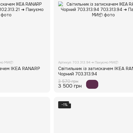
ємо МИ📦
Артикул: 703.313.94 ➜ Пакуємо МИ📦
качем IKEA RANARP
Світильник із затискачем IKEA R
Чорний 703.313.94
3 570 грн
3 500 грн
−1%