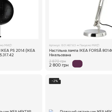
ємо МИ📦
Артикул: 801.467.63 ➜ Пакуємо МИ📦
 IKEA PS 2014 (ІКЕА
Настільна лампа IKEA FORSÅ 8014
5.317.42
Нікельована
2 870 грн
2 800 грн
−2%