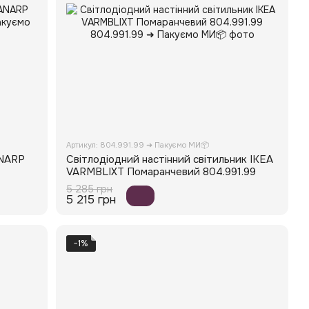
Артикул: 804.991.99 ➜ Пакуємо МИ📦
ANARP
Світлодіодний настінний світильник IKEA
VARMBLIXT Помаранчевий 804.991.99
5 285 грн
5 215 грн
−1%