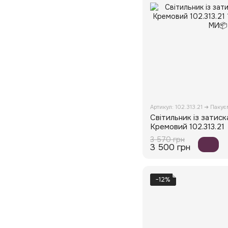
Артикул: 102.313.21 ➜ Паку
Світильник із затис
Кремовий 102.313.21
3 570 грн
3 500 грн
−12%