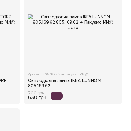
Артикул: 805.169.62 ➜ Пакуємо МИ📦
ORP
Світлодіодна лампа IKEA LUNNOM
805.169.62
700 грн
630 грн