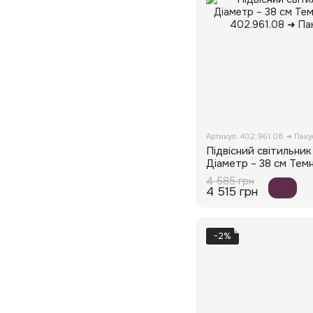
Артикул: 402.961.08 ➜ Пак
Підвісний світильни
Діаметр – 38 см Тем
4 585 грн
4 515 грн
−2%