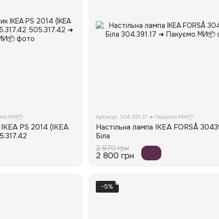
ємо МИ📦
Артикул: 304.391.17 ➜ Пакуємо МИ📦
 IKEA PS 2014 (ІКЕА
Настільна лампа IKEA FORSÅ 3043
5.317.42
Біла
2 870 грн
2 800 грн
−5%