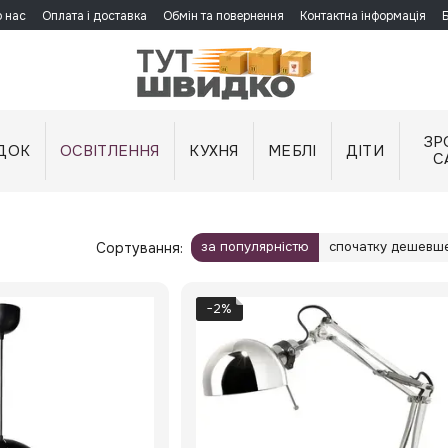
 нас
Оплата і доставка
Обмін та повернення
Контактна інформація
ЗР
ДОК
ОСВІТЛЕННЯ
КУХНЯ
МЕБЛІ
ДІТИ
С
за популярністю
спочатку дешевш
Сортування:
−2%