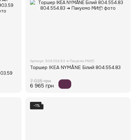
Артикул: 804.554.83 ➜ Пакуємо МИ📦
R
Торшер IKEA NYMÅNE Білий 804.554.83
903.59
7 035 грн
6 965 грн
−1%