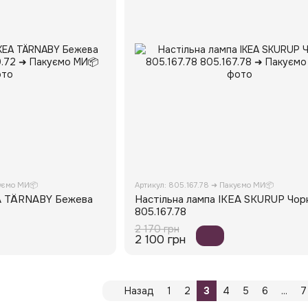
уємо МИ📦
Артикул: 805.167.78 ➜ Пакуємо МИ📦
EA TÄRNABY Бежева
Настільна лампа IKEA SKURUP Чор
805.167.78
2 170 грн
2 100 грн
Назад
1
2
3
4
5
6
...
7