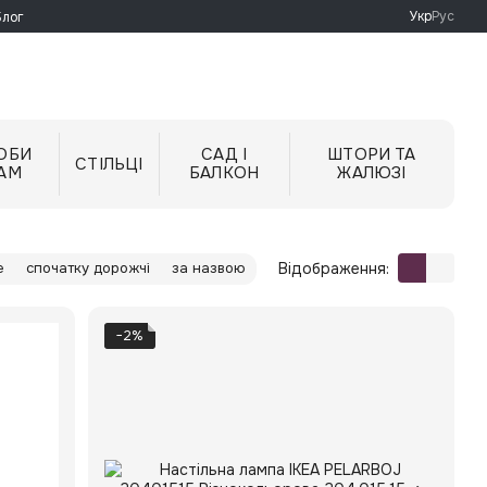
Укр
Рус
Блог
ОБИ
САД І
ШТОРИ ТА
СТІЛЬЦІ
АМ
БАЛКОН
ЖАЛЮЗІ
Відображення:
е
спочатку дорожчі
за назвою
−2%