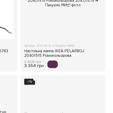
Артикул: 204.015.15 ➜ Пакуємо МИ📦
6763
Настільна лампа IKEA PELARBOJ
20401515 Різнокольорова
3 406 грн
3 354 грн
−1%