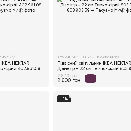
уємо МИ📦
Артикул: 803.903.59 ➜ Пакуємо МИ📦
к IKEA HEKTAR
Підвісний світильник IKEA HEKTA
но-сірий 402.961.08
Діаметр – 22 см Темно-сірий 803.
2 870 грн
2 800 грн
−2%