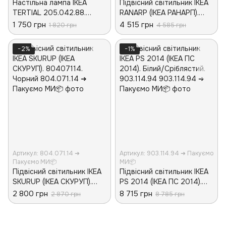
Настільна лампа IKEA
Підвісний світильник IKEA
TERTIAL 205.042.88.
RANARP (ІКЕА РАНАРП).
Світло-синя
20390951. Чорний
1 750 грн
4 515 грн
1 820 грн
4 585 грн
−2%
−1%
Артикул: 804.071.14 ➜
Артикул: 903.114.94 ➜ Пакуємо
Пакуємо МИ📦
МИ📦
Підвісний світильник IKEA
Підвісний світильник IKEA
SKURUP (ІКЕА СКУРУП).
PS 2014 (ІКЕА ПС 2014).
80407114. Чорний
Білий/Сріблястий.
2 800 грн
8 715 грн
2 870 грн
8 785 грн
903.114.94