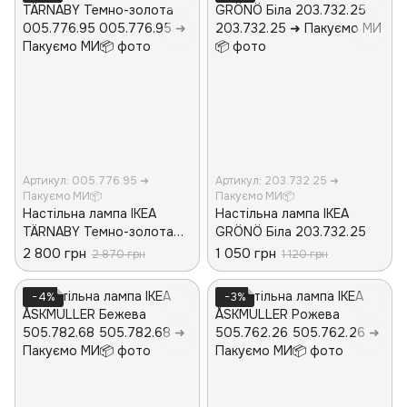
Артикул: 005.776.95 ➜
Артикул: 203.732.25 ➜
Пакуємо МИ📦
Пакуємо МИ📦
Настільна лампа IKEA
Настільна лампа IKEA
TÄRNABY Темно-золота
GRÖNÖ Біла 203.732.25
005.776.95
2 800 грн
1 050 грн
2 870 грн
1 120 грн
−4%
−3%