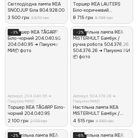
Світлодіодна лампа IKEA
Торшер IKEA LAUTERS
SNÖDJUP Біла 804.928.00
Біло-коричневий
304.050.42
3 500 грн
8 715 грн
3 570 грн
8 785 грн
−3%
−2%
Артикул: 204.040.95 ➜
Артикул: 504.376.26 ➜
Пакуємо МИ📦
Пакуємо МИ📦
Торшер IKEA TÅGARP Біло-
Настільна лампа IKEA
чорний 204.040.95
MISTERHULT Бамбук /
ручна робота 504.376.26
2 100 грн
4 515 грн
2 170 грн
4 585 грн
−2%
−6%