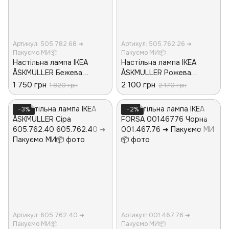
Артикул: 505.782.68 ➜
Артикул: 505.762.26 ➜
Пакуємо МИ📦
Пакуємо МИ📦
Настільна лампа IKEA
Настільна лампа IKEA
ÅSKMULLER Бежева
ÅSKMULLER Рожева
505.782.68
505.762.26
1 750 грн
2 100 грн
1 820 грн
2 170 грн
−3%
−2%
Артикул: 605.762.40 ➜
Артикул: 001.467.76 ➜
Пакуємо МИ📦
Пакуємо МИ📦