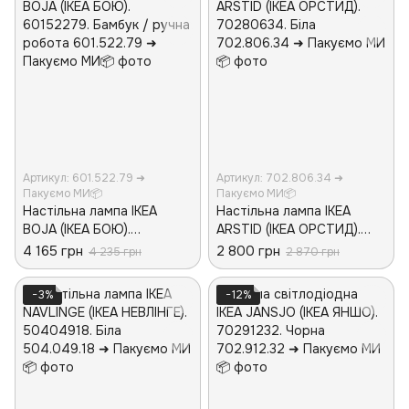
Артикул: 601.522.79 ➜
Артикул: 702.806.34 ➜
Пакуємо МИ📦
Пакуємо МИ📦
Настільна лампа IKEA
Настільна лампа IKEA
BOJA (ІКЕА БОЮ).
ARSTID (ІКЕА ОРСТИД).
60152279. Бамбук / ручна
70280634. Біла
4 165 грн
2 800 грн
4 235 грн
2 870 грн
робота
−3%
−12%