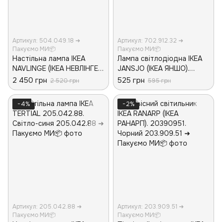
Артикул: 504.049.18 ➜
Артикул: 702.912.32 ➜
Пакуємо МИ📦
Пакуємо МИ📦
Настільна лампа IKEA
Лампа світлодіодна IKEA
NAVLINGE (ІКЕА НЕВЛІНГЕ).
JANSJO (ІКЕА ЯНШО).
50404918. Біла
70291232. Чорна
2 450 грн
525 грн
2 520 грн
595 грн
−4%
−2%
Артикул: 205.042.88 ➜
Артикул: 203.909.51 ➜
Пакуємо МИ📦
Пакуємо МИ📦