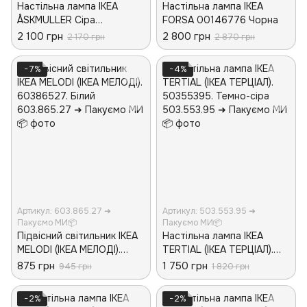
Настільна лампа IKEA
Настільна лампа IKEA
ÅSKMULLER Сіра
FORSA 00146776 Чорна
605.762.40
2 100 грн
2 800 грн
2 170 грн
2 870 грн
−7%
−4%
Артикул: 603.865.27 ➜
Артикул: 503.553.95 ➜
Пакуємо МИ📦
Пакуємо МИ📦
Підвісний світильник IKEA
Настільна лампа IKEA
MELODI (ІКЕА МЕЛОДІ).
TERTIAL (ІКЕА ТЕРЦІАЛ).
60386527. Білий
50355395. Темно-сіра
875 грн
1 750 грн
945 грн
1 820 грн
−2%
−2%