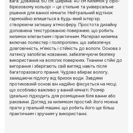
вага: Довжина: 60 см. Ширина: 40 см Килимок у сіро-
бірюзовому кольорі — це стильне та універсальне
рішення для ванної кімнати. Нейтральний відтінок
гармонійно впишеться в будь-який інтер’єр,
створюючи затишну атмосферу. Простота дизайну
доповнена текстурованою поверхнею, що робить
килимок елегантним і практичним. Матеріал килимка
включає поліестер і поліпропілен, що забезпечує
довговічність, м'якість і стійкість до вологи. Основа з
латексу запобігає ковзанню, забезпечуючи безпеку
використання на вологих поверхнях. Тканини стійкі до
вигорання і зберігають свій вигляд навіть після
багаторазового прання. Чудово вбирає вологу,
захищаючи підлогу від бризок води. Завдяки
протиковзкій основі він надійно фіксується на місці,
що особливо важливо у ванній кімнаті. Розмір
ідеально підходить для розміщення біля ванни або
раковини. Догляд за килимком простий: його можна
прати у пральній машині, що робить його ще більш
практичним і зручним у використанні.