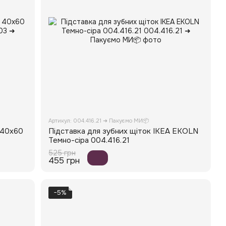
Артикул: 004.416.21 ➜ Пакуємо МИ📦
 40x60
Підставка для зубних щіток IKEA EKOLN
Темно-сіра 004.416.21
525 грн
455 грн
−5%