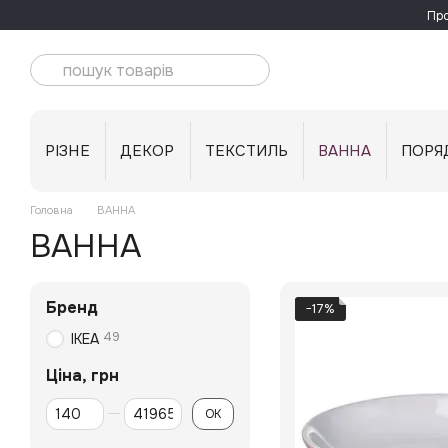
Перейти до основного контенту
Про
РІЗНЕ
ДЕКОР
ТЕКСТИЛЬ
ВАННА
ПОРЯ
Головна
ВАННА
ВАННА
Бренд
−17%
49
IKEA
Ціна, грн
Від Ціна, грн
До Ціна, грн
ОК