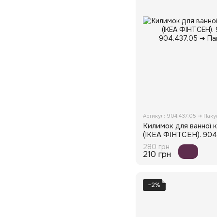
Артикул: 904.437.05 ➜ Пак
Килимок для ванної 
(ІКЕА ФІНТСЕН). 904
280 грн
210 грн
−2%