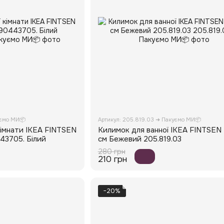
уємо МИ📦
Артикул: 205.819.03 ➜ Пакуємо МИ📦
кімнати IKEA FINTSEN
Килимок для ванної IKEA FINTSEN
43705. Білий
см Бежевий 205.819.03
280 грн
210 грн
−20%