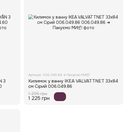
Артикул: 006.049.86 ➜ Пакуємо МИ📦
N 3
Килимок у ванну IKEA VALVATTNET 33x84
0
см Сірий 006.049.86
1 295 грн
1 225 грн