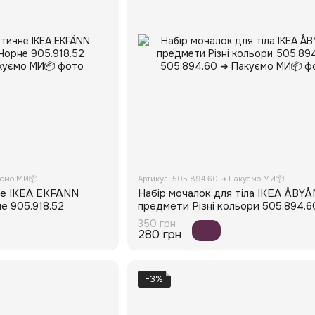
уємо МИ📦
Артикул: 505.894.60 ➜ Пакуємо МИ📦
не IKEA EKFÄNN
Набір мочалок для тіла IKEA ÅBYÅ
е 905.918.52
предмети Різні кольори 505.894.6
350 грн
280 грн
−3%