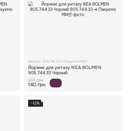
Артикул: 905.744.33 ➜ Пакуємо МИ📦
Йоржик для унітазу IKEA BOLMEN
905.744.33 Чорний
210 грн
140 грн
−12%