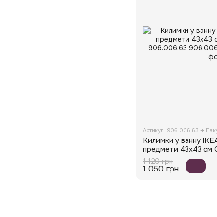
Артикул: 906.006.63 ➜ Па
Килимки у ванну IK
предмети 43x43 см С
906.006.63
1 120 грн
1 050 грн