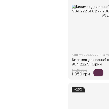
Артикул: 206.102.79➜ Паку
Килимок для ванної 
904.222.51 Сірий
1 120 грн
1 050 грн
−25%