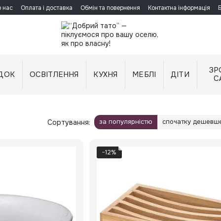
 нас
Оплата і доставка
Обмін та повернення
Контактна інформація
ЗР
ДОК
ОСВІТЛЕННЯ
КУХНЯ
МЕБЛІ
ДІТИ
С
за популярністю
спочатку дешевш
Сортування:
−12%