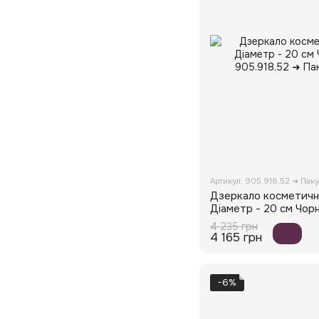
Артикул: 905.918.52 ➜ Пак
Дзеркало косметич
Діаметр - 20 см Чорн
4 235 грн
4 165 грн
−6%