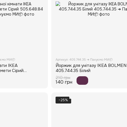
уємо МИ📦
Артикул: 405.744.35 ➜ Пакуємо МИ📦
нати IKEA
Йоржик для унітазу IKEA BOLMEN
мети Сірий
405.744.35 Білий
210 грн
140 грн
−25%