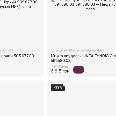
уємо МИ📦
Артикул: 591.580.03 ➜ Пакуємо МИ📦
Чорний 505.677.88
Мийка вбудована IKEA FYNDIG Ст
591.580.03
6 685 грн
6 615 грн
−33%