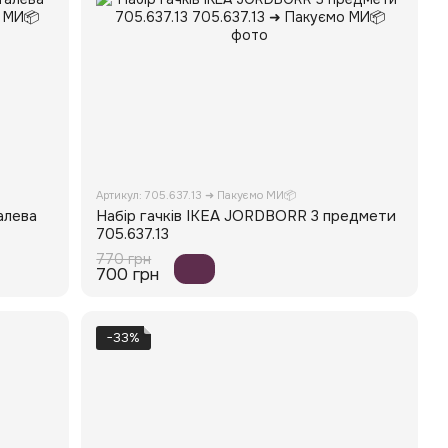
Артикул: 705.637.13 ➜ Пакуємо МИ📦
алева
Набір гачків IKEA JORDBORR 3 предмети
705.637.13
770 грн
700 грн
−33%