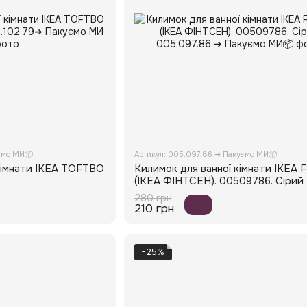
ємо МИ📦
Артикул: 005.097.86 ➜ Пакуємо МИ📦
кімнати IKEA TOFTBO
Килимок для ванної кімнати IKEA 
(ІКЕА ФІНТСЕН). 00509786. Сірий
280 грн
210 грн
−25%