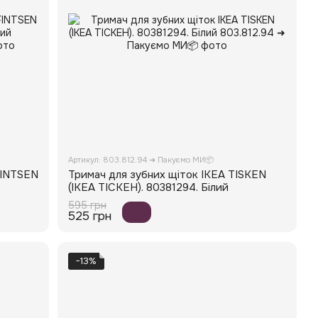
Артикул: 803.812.94 ➜ Пакуємо МИ📦
FINTSEN
Тримач для зубних щіток IKEA TISKEN
(ІКЕА ТІСКЕН). 80381294. Білий
595 грн
525 грн
−13%