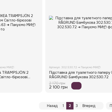
куємо МИ📦
Артикул: 302.530.72 ➜ Пакуємо МИ📦
EA TRAMPSJÖN 2
Підставка для туалетного паперу 
вітло-бірюзові
RÅGRUND Бамбукова 302.530.72
2 170 грн
2 100 грн
Назад
1
2
3
Вперед
П