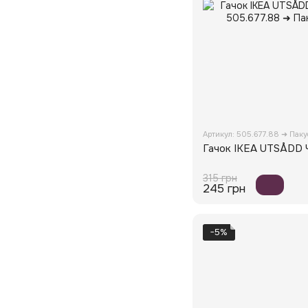
Артикул: 505.677.88 ➜ Пак
Гачок IKEA UTSÅDD 
315 грн
245 грн
−5%