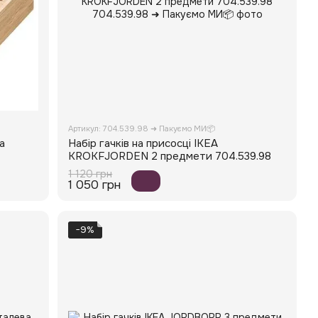
Артикул: 704.539.98 ➜ Пакуємо МИ📦
а
Набір гачків на присосці IKEA
KROKFJORDEN 2 предмети 704.539.98
1 120 грн
1 050 грн
−9%