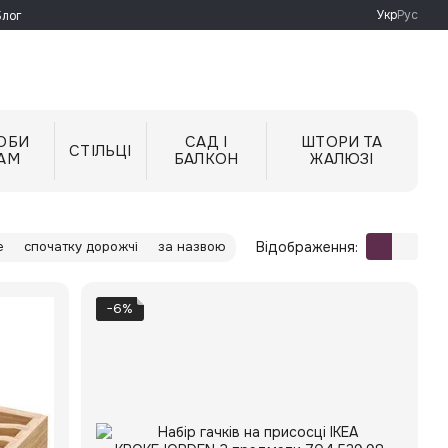
Укр
Рус
Блог
ОБИ
САД І
ШТОРИ ТА
СТІЛЬЦІ
АМ
БАЛКОН
ЖАЛЮЗІ
Відображення:
е
спочатку дорожчі
за назвою
−6%