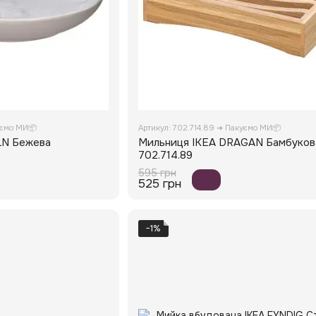
уємо МИ📦
Артикул: 702.714.89 ➜ Пакуємо МИ📦
LN Бежева
Мильниця IKEA DRAGAN Бамбуков
702.714.89
595 грн
525 грн
−1%