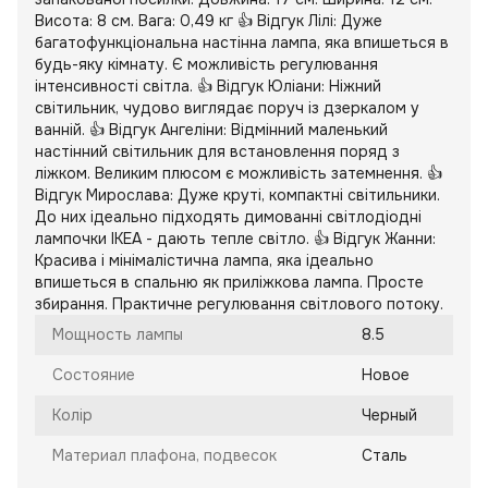
Висота: 8 см. Вага: 0,49 кг 👍 Відгук Лілі: Дуже
багатофункціональна настінна лампа, яка впишеться в
будь-яку кімнату. Є можливість регулювання
інтенсивності світла. 👍 Відгук Юліани: Ніжний
світильник, чудово виглядає поруч із дзеркалом у
ванній. 👍 Відгук Ангеліни: Відмінний маленький
настінний світильник для встановлення поряд з
ліжком. Великим плюсом є можливість затемнення. 👍
Відгук Мирослава: Дуже круті, компактні світильники.
До них ідеально підходять димованні світлодіодні
лампочки ІКЕА - дають тепле світло. 👍 Відгук Жанни:
Красива і мінімалістична лампа, яка ідеально
впишеться в спальню як приліжкова лампа. Просте
збирання. Практичне регулювання світлового потоку.
Мощность лампы
8.5
Состояние
Новое
Колір
Черный
Материал плафона, подвесок
Сталь