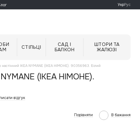
Укр
Рус
Блог
ОБИ
САД І
ШТОРИ ТА
СТІЛЬЦІ
АМ
БАЛКОН
ЖАЛЮЗІ
к настінний IKEA NYMANE (ІКЕА НІМОНЕ). 90356963. Білий
 NYMANE (ІКЕА НІМОНЕ).
писати відгук
Порівняти
В бажання