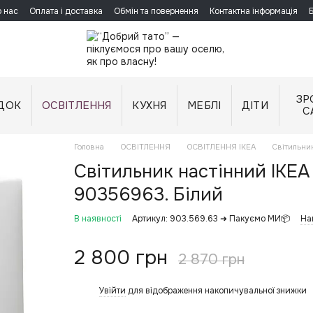
 нас
Оплата і доставка
Обмін та повернення
Контактна інформація
ЗР
ДОК
ОСВІТЛЕННЯ
КУХНЯ
МЕБЛІ
ДІТИ
С
Головна
ОСВІТЛЕННЯ
ОСВІТЛЕННЯ IKEA
Світильни
Світильник настінний IKEA
90356963. Білий
В наявності
Артикул: 903.569.63 ➜ Пакуємо МИ📦
На
2 800 грн
2 870 грн
Увійти
для відображення накопичувальної знижки
%