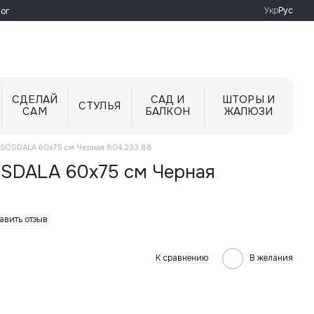
Укр
Рус
ог
СДЕЛАЙ
САД И
ШТОРЫ И
СТУЛЬЯ
САМ
БАЛКОН
ЖАЛЮЗИ
A SÖSDALA 60x75 см Черная 804.233.88
ÖSDALA 60x75 см Черная
авить отзыв
К сравнению
В желания