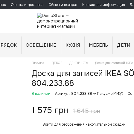
нас
Оплата и доставка
Обмен и возврат
Контактная информация
Бл
ОРЯДОК
ОСВЕЩЕНИЕ
КУХНЯ
МЕБЕЛЬ
ДЕТИ
Главная
ДЕКОР
ДЕКОР IKEA
Доска для записей IKE
Доска для записей IKEA S
804.233.88
В наличии
Артикул: 804.233.88 ➜ Пакуємо МИ📦
Ост
1 575 грн
1 645 грн
Войти
для отображения накопительной скидки
%