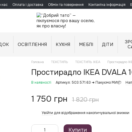
 нас
Оплата і доставка
Обмін та повернення
Контактна інформація
ЗР
ДОК
ОСВІТЛЕННЯ
КУХНЯ
МЕБЛІ
ДІТИ
С
Головна
ТЕКСТИЛЬ
ТЕКСТИЛЬ IKEA
Простирадло I
Простирадло IKEA DVALA 1
В наявності
Артикул: 503.571.63 ➜ Пакуємо МИ📦
Нап
1 750 грн
1 820 грн
Увійти
для відображення накопичувальної знижки
%
Купити