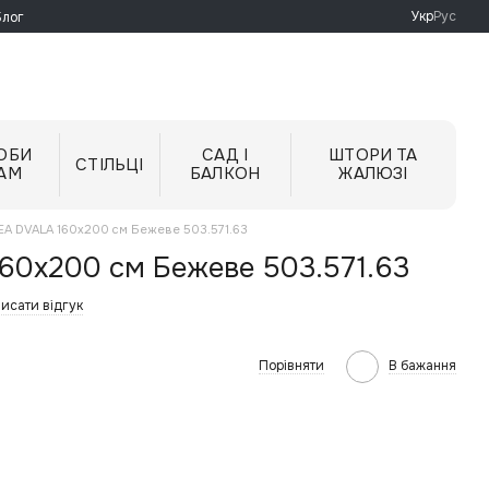
Укр
Рус
Блог
ОБИ
САД І
ШТОРИ ТА
СТІЛЬЦІ
АМ
БАЛКОН
ЖАЛЮЗІ
KEA DVALA 160x200 см Бежеве 503.571.63
60x200 см Бежеве 503.571.63
исати відгук
Порівняти
В бажання