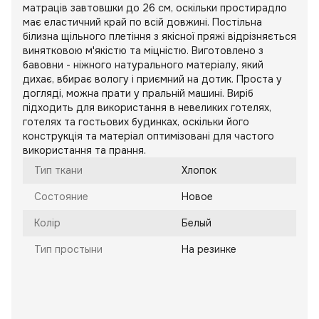
матраців завтовшки до 26 см, оскільки простирадло
має еластичний край по всій довжині. Постільна
білизна щільного плетіння з якісної пряжі відрізняється
винятковою м'якістю та міцністю. Виготовлено з
бавовни - ніжного натурального матеріалу, який
дихає, вбирає вологу і приємний на дотик. Проста у
догляді, можна прати у пральній машині. Виріб
підходить для використання в невеликих готелях,
готелях та гостьових будинках, оскільки його
конструкція та матеріал оптимізовані для частого
використання та прання.
Тип ткани
Хлопок
Состояние
Новое
Колір
Белый
Тип простыни
На резинке