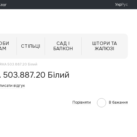
Укр
Рус
Блог
ОБИ
САД І
ШТОРИ ТА
СТІЛЬЦІ
АМ
БАЛКОН
ЖАЛЮЗІ
RKA 503.887.20 Білий
 503.887.20 Білий
писати відгук
Порівняти
В бажання