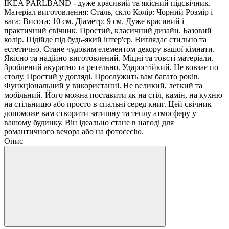
IKEA PÄRLBAND - дуже красивий та якісний підсвічник.
Матеріал виготовлення: Сталь, скло Колір: Чорний Розмір і
вага: Висота: 10 см. Діаметр: 9 см. Дуже красивий і
практичний свічник. Простий, класичний дизайн. Базовий
колір. Підійде під будь-який інтер'єр. Виглядає стильно та
естетично. Стане чудовим елементом декору вашої кімнати.
Якісно та надійно виготовлений. Міцні та товсті матеріали.
Зроблений акуратно та ретельно. Ударостійкий. Не ковзає по
столу. Простий у догляді. Прослужить вам багато років.
Функціональний у використанні. Не великий, легкий та
мобільний. Його можна поставити як на стіл, камін, на кухню
на стільницю або просто в спальні серед книг. Цей свічник
допоможе вам створити затишну та теплу атмосферу у
вашому будинку. Він ідеально стане в нагоді для
романтичного вечора або на фотосесію.
Опис