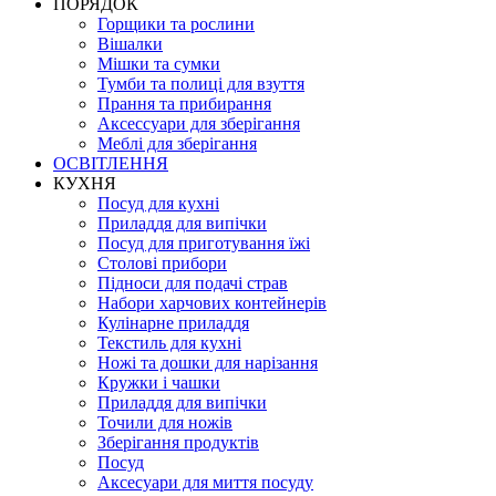
ПОРЯДОК
Горщики та рослини
Вішалки
Мішки та сумки
Тумби та полиці для взуття
Прання та прибирання
Аксессуари для зберігання
Меблі для зберігання
ОСВІТЛЕННЯ
КУХНЯ
Посуд для кухні
Приладдя для випічки
Посуд для приготування їжі
Столові прибори
Підноси для подачі страв
Набори харчових контейнерів
Кулінарне приладдя
Текстиль для кухні
Ножі та дошки для нарізання
Кружки і чашки
Приладдя для випічки
Точили для ножів
Зберігання продуктів
Посуд
Аксесуари для миття посуду