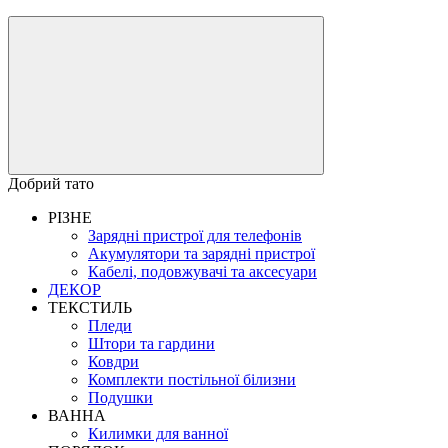
Добрий тато
РІЗНЕ
Зарядні пристрої для телефонів
Акумулятори та зарядні пристрої
Кабелі, подовжувачі та аксесуари
ДЕКОР
ТЕКСТИЛЬ
Пледи
Штори та гардини
Ковдри
Комплекти постільної білизни
Подушки
ВАННА
Килимки для ванної