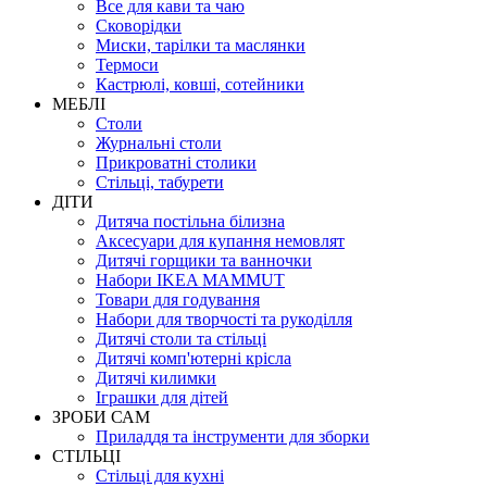
Все для кави та чаю
Сковорідки
Миски, тарілки та маслянки
Термоси
Кастрюлі, ковші, сотейники
МЕБЛІ
Столи
Журнальні столи
Прикроватні столики
Стільці, табурети
ДІТИ
Дитяча постільна білизна
Аксесуари для купання немовлят
Дитячі горщики та ванночки
Набори IKEA MAMMUT
Товари для годування
Набори для творчості та рукоділля
Дитячі столи та стільці
Дитячі комп'ютерні крісла
Дитячі килимки
Іграшки для дітей
ЗРОБИ САМ
Приладдя та інструменти для зборки
СТІЛЬЦІ
Стільці для кухні