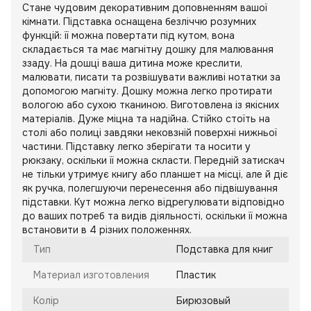
Стане чудовим декоративним доповненням вашої
кімнати. Підставка оснащена безліччю розумних
функцій: її можна повертати під кутом, вона
складається та має магнітну дошку для малювання
ззаду. На дошці ваша дитина може креслити,
малювати, писати та розвішувати важливі нотатки за
допомогою магніту. Дошку можна легко протирати
вологою або сухою тканиною. Виготовлена із якісних
матеріалів. Дуже міцна та надійна. Стійко стоїть на
столі або полиці завдяки нековзній поверхні нижньої
частини. Підставку легко зберігати та носити у
рюкзаку, оскільки її можна скласти. Передній затискач
не тільки утримує книгу або планшет на місці, але й діє
як ручка, полегшуючи перенесення або підвішування
підставки. Кут можна легко відрегулювати відповідно
до ваших потреб та видів діяльності, оскільки її можна
встановити в 4 різних положеннях.
Тип
Подставка для книг
Материал изготовления
Пластик
Колір
Бирюзовый