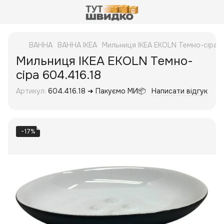
ВАННА
ВАННА IKEA
Мильниця IKEA EKOLN Темно-сіра 6
Мильниця IKEA EKOLN Темно-
сіра 604.416.18
Артикул:
604.416.18 ➜ Пакуємо МИ📦
Написати відгук
−17%