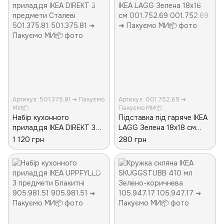
Артикул: 501.375.81 ➜ Пакуємо
Артикул: 001.752.69 ➜
МИ📦
Пакуємо МИ📦
Набір кухонного
Підставка під гаряче IKEA
приладдя IKEA DIREKT 3
LAGG Зелена 18x18 см
предмети Сталеві
001.752.69
1 120 грн
280 грн
501.375.81