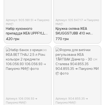
Артикул: 905.981.51 ➜ Пакуємо
Артикул: 105.947.17 ➜ Пакуємо
МИ📦
МИ📦
Набір кухонного
Кружка скляна IKEA
приладдя IKEA UPPFYLLD
SKUGGSTUBB 410 мл
3 предмети Блакитні
Зелено-коричнева
420 грн
770 грн
905.981.51
105.947.17
Артикул: 106.056.93 ➜
Артикул: 904.855.35 ➜
Пакуємо МИ📦
Пакуємо МИ📦