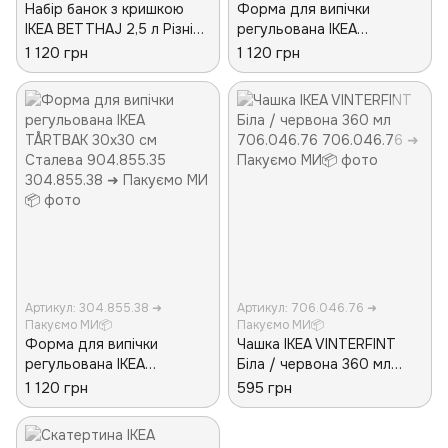
Набір банок з кришкою
Форма для випічки
IKEA BETTHAJ 2,5 л Різні
регульована IKEA
кольори 2 предмети
TÅRTBAK Діаметр - 30 см
1 120 грн
1 120 грн
106.056.93
Сталева 904.855.35
Артикул: 304.855.38 ➜
Артикул: 706.046.76 ➜
Пакуємо МИ📦
Пакуємо МИ📦
Форма для випічки
Чашка IKEA VINTERFINT
регульована IKEA
Біла / червона 360 мл
TÅRTBAK 30х30 см
706.046.76
1 120 грн
595 грн
Сталева 904.855.35