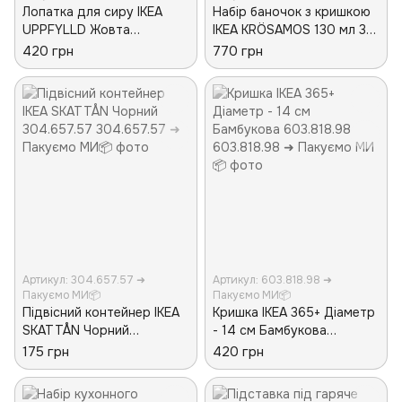
Лопатка для сиру IKEA
Набір баночок з кришкою
UPPFYLLD Жовта
IKEA KRÖSAMOS 130 мл 3
105.293.88
предмети 005.157.92
420 грн
770 грн
Артикул: 304.657.57 ➜
Артикул: 603.818.98 ➜
Пакуємо МИ📦
Пакуємо МИ📦
Підвісний контейнер IKEA
Кришка IKEA 365+ Діаметр
SKATTÅN Чорний
- 14 см Бамбукова
304.657.57
603.818.98
175 грн
420 грн