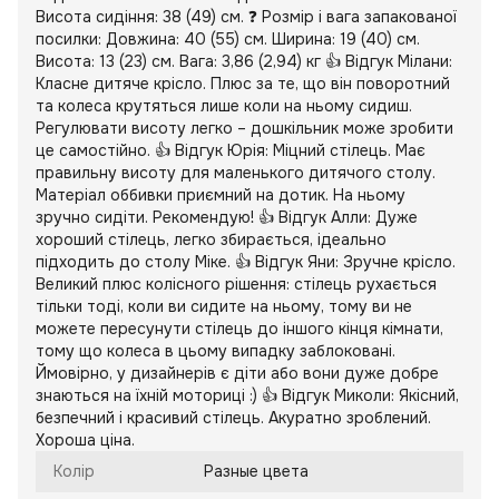
Висота сидіння: 38 (49) см. ❓ Розмір і вага запакованої
посилки: Довжина: 40 (55) см. Ширина: 19 (40) см.
Висота: 13 (23) см. Вага: 3,86 (2,94) кг 👍 Відгук Мілани:
Класне дитяче крісло. Плюс за те, що він поворотний
та колеса крутяться лише коли на ньому сидиш.
Регулювати висоту легко – дошкільник може зробити
це самостійно. 👍 Відгук Юрія: Міцний стілець. Має
правильну висоту для маленького дитячого столу.
Матеріал оббивки приємний на дотик. На ньому
зручно сидіти. Рекомендую! 👍 Відгук Алли: Дуже
хороший стілець, легко збирається, ідеально
підходить до столу Міке. 👍 Відгук Яни: Зручне крісло.
Великий плюс колісного рішення: стілець рухається
тільки тоді, коли ви сидите на ньому, тому ви не
можете пересунути стілець до іншого кінця кімнати,
тому що колеса в цьому випадку заблоковані.
Ймовірно, у дизайнерів є діти або вони дуже добре
знаються на їхній моториці :) 👍 Відгук Миколи: Якісний,
безпечний і красивий стілець. Акуратно зроблений.
Хороша ціна.
Колір
Разные цвета