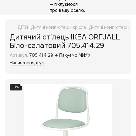
ДІТИ
Дитячі комп'ютерні крісла
Дитячі комп'ютерні кр
Дитячий стілець IKEA ORFJALL
Біло-салатовий 705.414.29
Артикул:
705.414.29 ➜ Пакуємо МИ📦
Написати відгук
−1%