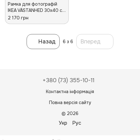
Рамка для фотографій
IKEA VÄSTANHED 30x40 см
Біла 604.792.20
2 170 грн
Назад
Вперед
6
з 6
+380 (73) 355-10-11
Контактна інформація
Повна версія сайту
© 2026
Укр
Рус