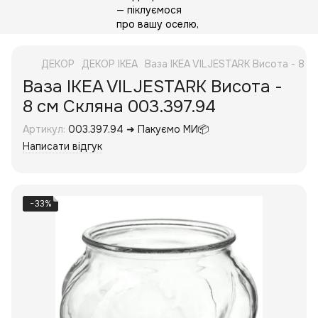
ДЕКОР
ДЕКОР IKEA
Ваза IKEA VILJESTARK Висота - 8 с
Ваза IKEA VILJESTARK Висота -
8 см Скляна 003.397.94
Артикул:
003.397.94 ➜ Пакуємо МИ📦
Написати відгук
−33%