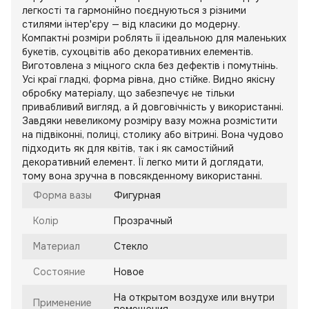
легкості та гармонійно поєднуються з різними
стилями інтер'єру — від класики до модерну.
Компактні розміри роблять її ідеальною для маленьких
букетів, сухоцвітів або декоративних елементів.
Виготовлена з міцного скла без дефектів і помутнінь.
Усі краї гладкі, форма рівна, дно стійке. Видно якісну
обробку матеріалу, що забезпечує не тільки
привабливий вигляд, а й довговічність у використанні.
Завдяки невеликому розміру вазу можна розмістити
на підвіконні, полиці, столику або вітрині. Вона чудово
підходить як для квітів, так і як самостійний
декоративний елемент. Її легко мити й доглядати,
тому вона зручна в повсякденному використанні.
Форма вазы
Фигурная
Колір
Прозрачный
Материал
Стекло
Состояние
Новое
На открытом воздухе или внутри
Применение