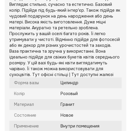
Виглядає стильно, сучасно та естетично. Базовий
колір. Підійде під будь-який інтер'єр. Також підійде як
чудовий подарунок на день народження або день
матері. Висока якість виготовлення. Дуже міцні
матеріали. Акуратно та ретельно зроблена.
Прослужить у вашій оселі багато років. Її легко
утримувати у чистоті. Відмінно підійде для фотосесій
або як декор для різних урочистостей та заходів.
Ваза практична та зручна у використанні. Вона
ідеально підійде для свіжих букетів квітів середнього
розміру. У цій вазі будь-які квіти виглядатимуть
чарівно. Її також можна використовувати для
сухоцвітів. Тут офісні стільці | Тут доступні жалюзі
Форма вазы
Цилиндр
Колір
Розовый
Материал
Гранит
Состояние
Новое
Применение
Внутри помещения