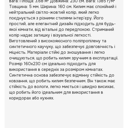
вага: Площа: 3,68 м² Довжина: 230 см. Вага: 1385 г/м²
Товщина: 5 мм. Ширина: 160 см. Килим має спокійний і
нейтральний світло-жовтий колір, який легко
поєднується з різними стилями інтер’єру. Його
простий, але елегантний дизайн підходить для будь-
якої кімнати, від вітальні до передпокою. Стриманий
колір надає затишку і візуальної легкості.
Виготовлений з високоякісного поліпропілену та
синтетичного каучуку, що забезпечує довговічність і
міцність. Матеріали стійкі до зношування і легко
очищуються, що робить килим зручним в експлуатації.
Розмір 160x230 см ідеально підходить для
використання в середніх за розміром кімнатах.
Синтетична основа забезпечує відмінну стійкість до
ковзання, що робить килим безпечним. Він також має
стійкість до вологи, легко миється і швидко висихає,
що робить його ідеальним для використання в
коридорах або кухнях.