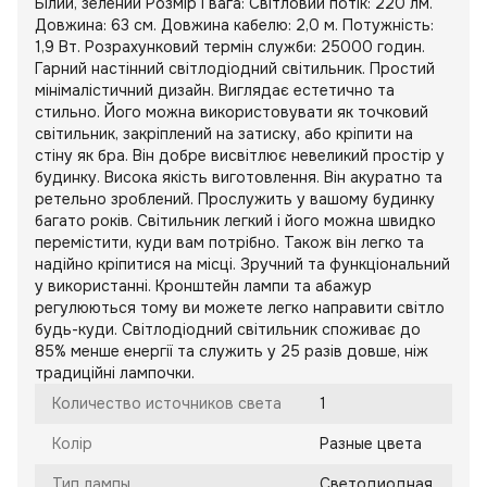
Білий, зелений Розмір і вага: Світловий потік: 220 лм.
Довжина: 63 см. Довжина кабелю: 2,0 м. Потужність:
1,9 Вт. Розрахунковий термін служби: 25000 годин.
Гарний настінний світлодіодний світильник. Простий
мінімалістичний дизайн. Виглядає естетично та
стильно. Його можна використовувати як точковий
світильник, закріплений на затиску, або кріпити на
стіну як бра. Він добре висвітлює невеликий простір у
будинку. Висока якість виготовлення. Він акуратно та
ретельно зроблений. Прослужить у вашому будинку
багато років. Світильник легкий і його можна швидко
перемістити, куди вам потрібно. Також він легко та
надійно кріпитися на місці. Зручний та функціональний
у використанні. Кронштейн лампи та абажур
регулюються тому ви можете легко направити світло
будь-куди. Світлодіодний світильник споживає до
85% менше енергії та служить у 25 разів довше, ніж
традиційні лампочки.
Количество источников света
1
Колір
Разные цвета
Тип лампы
Светодиодная