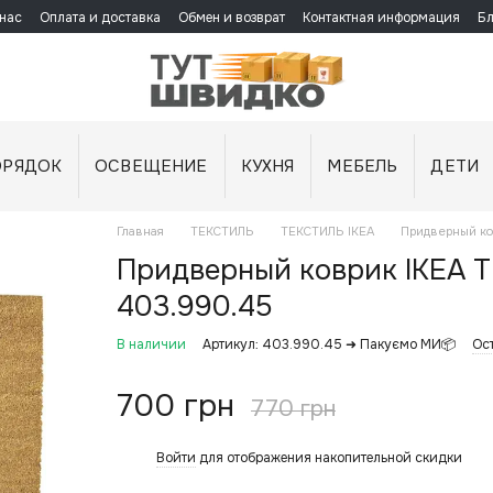
нас
Оплата и доставка
Обмен и возврат
Контактная информация
Бл
ОРЯДОК
ОСВЕЩЕНИЕ
КУХНЯ
МЕБЕЛЬ
ДЕТИ
Главная
ТЕКСТИЛЬ
ТЕКСТИЛЬ IKEA
Придверный ко
Придверный коврик IKEA 
403.990.45
В наличии
Артикул: 403.990.45 ➜ Пакуємо МИ📦
Ост
700 грн
770 грн
Войти
для отображения накопительной скидки
%