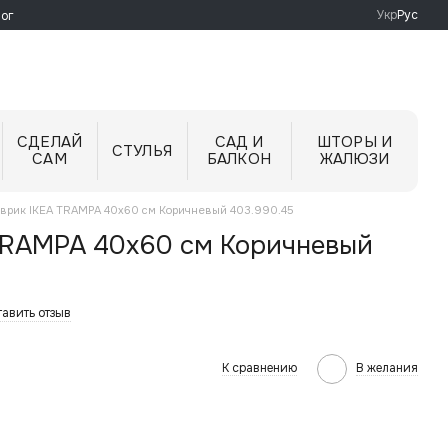
Укр
Рус
ог
СДЕЛАЙ
САД И
ШТОРЫ И
СТУЛЬЯ
САМ
БАЛКОН
ЖАЛЮЗИ
врик IKEA TRAMPA 40x60 см Коричневый 403.990.45
TRAMPA 40x60 см Коричневый
авить отзыв
К сравнению
В желания