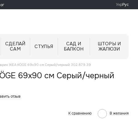
Укр
Рус
ог
СДЕЛАЙ
САД И
ШТОРЫ И
СТУЛЬЯ
САМ
БАЛКОН
ЖАЛЮЗИ
врик IKEA KÖGE 69x90 см Серый/черный 302.879.39
KÖGE 69x90 см Серый/черный
авить отзыв
К сравнению
В желания