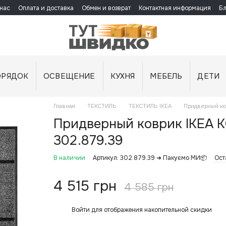
нас
Оплата и доставка
Обмен и возврат
Контактная информация
Бл
ОРЯДОК
ОСВЕЩЕНИЕ
КУХНЯ
МЕБЕЛЬ
ДЕТИ
Главная
ТЕКСТИЛЬ
ТЕКСТИЛЬ IKEA
Придверный ко
Придверный коврик IKEA 
302.879.39
В наличии
Артикул: 302.879.39 ➜ Пакуємо МИ📦
Ост
4 515 грн
4 585 грн
Войти
для отображения накопительной скидки
%