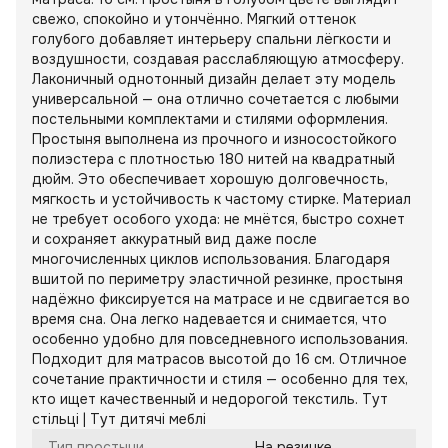
свежо, спокойно и утончённо. Мягкий оттенок
голубого добавляет интерьеру спальни лёгкости и
воздушности, создавая расслабляющую атмосферу.
Лаконичный однотонный дизайн делает эту модель
универсальной — она отлично сочетается с любыми
постельными комплектами и стилями оформления.
Простыня выполнена из прочного и износостойкого
полиэстера с плотностью 180 нитей на квадратный
дюйм. Это обеспечивает хорошую долговечность,
мягкость и устойчивость к частому стирке. Материал
не требует особого ухода: не мнётся, быстро сохнет
и сохраняет аккуратный вид даже после
многочисленных циклов использования. Благодаря
вшитой по периметру эластичной резинке, простыня
надёжно фиксируется на матрасе и не сдвигается во
время сна. Она легко надевается и снимается, что
особенно удобно для повседневного использования.
Подходит для матрасов высотой до 16 см. Отличное
сочетание практичности и стиля — особенно для тех,
кто ищет качественный и недорогой текстиль. Тут
стільці | Тут дитячі меблі
Тип простыни
На резинке