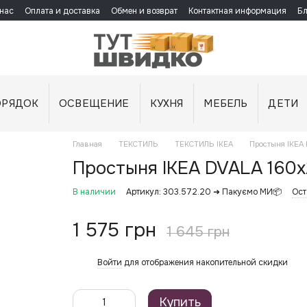
нас
Оплата и доставка
Обмен и возврат
Контактная информация
Бл
ОРЯДОК
ОСВЕЩЕНИЕ
КУХНЯ
МЕБЕЛЬ
ДЕТИ
Главная
ТЕКСТИЛЬ
ТЕКСТИЛЬ IKEA
Простыня IKEA
Простыня IKEA DVALA 160x
В наличии
Артикул: 303.572.20 ➜ Пакуємо МИ📦
Ост
1 575 грн
1 645 грн
Войти
для отображения накопительной скидки
%
Купить